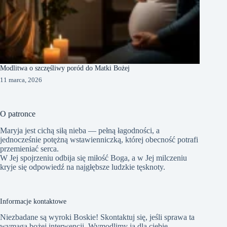
Modlitwa o szczęśliwy poród do Matki Bożej
11 marca, 2026
O patronce
Maryja jest cichą siłą nieba — pełną łagodności, a
jednocześnie potężną wstawienniczką, której obecność potrafi
przemieniać serca.
W Jej spojrzeniu odbija się miłość Boga, a w Jej milczeniu
kryje się odpowiedź na najgłębsze ludzkie tęsknoty.
Informacje kontaktowe
Niezbadane są wyroki Boskie! Skontaktuj się, jeśli sprawa ta
wymaga bożej interwencji. Wymodlimy ją dla ciebie.