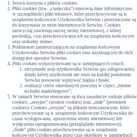
Serwis korzysta z plików cookies.
Pliki cookies (tzw. „ciasteczka”) stanowią dane informatyczne,
w szczególności pliki tekstowe, które przechowywane są w
urządzeniu końcowym Użytkownika Serwisu i przeznaczone są
do korzystania ze stron internetowych Serwisu. Cookies
zazwyczaj zawierają nazwę strony internetowej, z której
pochodzą, czas przechowywania ich na urządzeniu końcowym
oraz unikalny numer.
Podmiotem zamieszczającym na urządzeniu końcowym
Użytkownika Serwisu pliki cookies oraz uzyskującym do nich
dostęp jest operator Serwisu.
Pliki cookies wykorzystywane są w następujących celach:
utrzymanie sesji użytkownika Serwisu (po zalogowaniu),
dzięki której użytkownik nie musi na każdej podstronie
Serwisu ponownie wpisywać loginu i hasła;
realizacji celów określonych powyżej w części „Istotne
techniki marketingowe”;
W ramach Serwisu stosowane są dwa zasadnicze rodzaje plików
cookies: „sesyjne” (session cookies) oraz „stałe” (persistent
cookies). Cookies „sesyjne” są plikami tymczasowymi, które
przechowywane są w urządzeniu końcowym Użytkownika do
czasu wylogowania, opuszczenia strony internetowej lub
wyłączenia oprogramowania (przeglądarki internetowej).
„Stałe” pliki cookies przechowywane są w urządzeniu
końcowym Użytkownika przez czas określony w parametrach