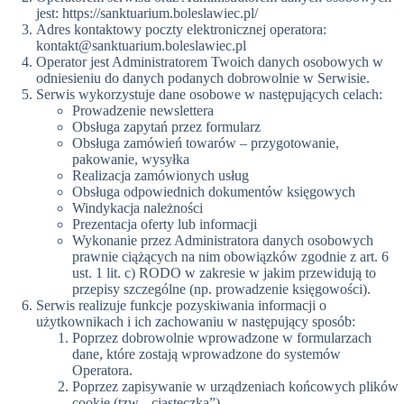
jest: https://sanktuarium.boleslawiec.pl/
Adres kontaktowy poczty elektronicznej operatora:
kontakt@sanktuarium.boleslawiec.pl
Operator jest Administratorem Twoich danych osobowych w
odniesieniu do danych podanych dobrowolnie w Serwisie.
Serwis wykorzystuje dane osobowe w następujących celach:
Prowadzenie newslettera
Obsługa zapytań przez formularz
Obsługa zamówień towarów – przygotowanie,
pakowanie, wysyłka
Realizacja zamówionych usług
Obsługa odpowiednich dokumentów księgowych
Windykacja należności
Prezentacja oferty lub informacji
Wykonanie przez Administratora danych osobowych
prawnie ciążących na nim obowiązków zgodnie z art. 6
ust. 1 lit. c) RODO w zakresie w jakim przewidują to
przepisy szczególne (np. prowadzenie księgowości).
Serwis realizuje funkcje pozyskiwania informacji o
użytkownikach i ich zachowaniu w następujący sposób:
Poprzez dobrowolnie wprowadzone w formularzach
dane, które zostają wprowadzone do systemów
Operatora.
Poprzez zapisywanie w urządzeniach końcowych plików
cookie (tzw. „ciasteczka”).