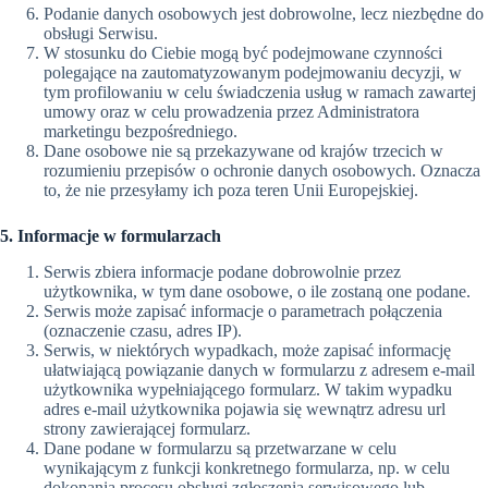
Podanie danych osobowych jest dobrowolne, lecz niezbędne do
obsługi Serwisu.
W stosunku do Ciebie mogą być podejmowane czynności
polegające na zautomatyzowanym podejmowaniu decyzji, w
tym profilowaniu w celu świadczenia usług w ramach zawartej
umowy oraz w celu prowadzenia przez Administratora
marketingu bezpośredniego.
Dane osobowe nie są przekazywane od krajów trzecich w
rozumieniu przepisów o ochronie danych osobowych. Oznacza
to, że nie przesyłamy ich poza teren Unii Europejskiej.
5. Informacje w formularzach
Serwis zbiera informacje podane dobrowolnie przez
użytkownika, w tym dane osobowe, o ile zostaną one podane.
Serwis może zapisać informacje o parametrach połączenia
(oznaczenie czasu, adres IP).
Serwis, w niektórych wypadkach, może zapisać informację
ułatwiającą powiązanie danych w formularzu z adresem e-mail
użytkownika wypełniającego formularz. W takim wypadku
adres e-mail użytkownika pojawia się wewnątrz adresu url
strony zawierającej formularz.
Dane podane w formularzu są przetwarzane w celu
wynikającym z funkcji konkretnego formularza, np. w celu
dokonania procesu obsługi zgłoszenia serwisowego lub