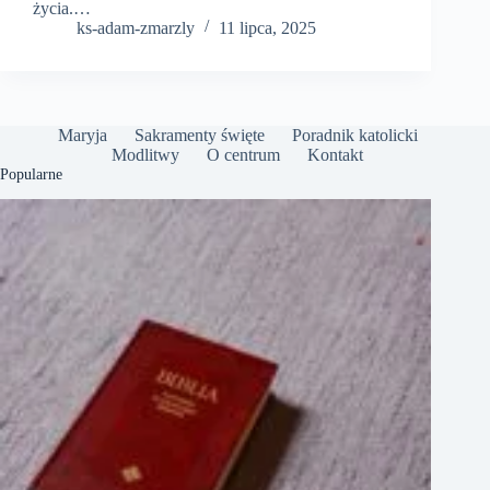
życia.…
ks-adam-zmarzly
11 lipca, 2025
Maryja
Sakramenty święte
Poradnik katolicki
Modlitwy
O centrum
Kontakt
Popularne