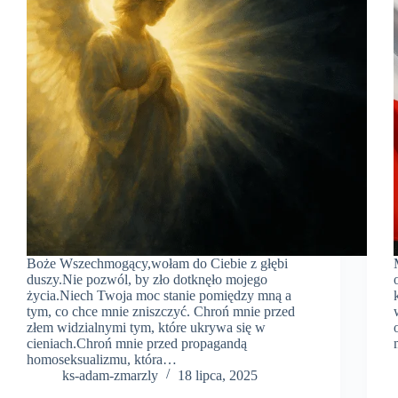
Boże Wszechmogący,wołam do Ciebie z głębi
duszy.Nie pozwól, by zło dotknęło mojego
życia.Niech Twoja moc stanie pomiędzy mną a
tym, co chce mnie zniszczyć. Chroń mnie przed
złem widzialnymi tym, które ukrywa się w
cieniach.Chroń mnie przed propagandą
homoseksualizmu, która…
ks-adam-zmarzly
18 lipca, 2025