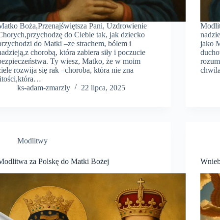
Matko Boża,Przenajświętsza Pani, Uzdrowienie
Modli
Chorych,przychodzę do Ciebie tak, jak dziecko
nadzie
przychodzi do Matki –ze strachem, bólem i
jako M
nadzieją,z chorobą, która zabiera siły i poczucie
ducho
bezpieczeństwa. Ty wiesz, Matko, że w moim
rozumi
ciele rozwija się rak –choroba, która nie zna
chwil
litości,która…
ks-adam-zmarzly
22 lipca, 2025
Modlitwy
Modlitwa za Polskę do Matki Bożej
Wnieb