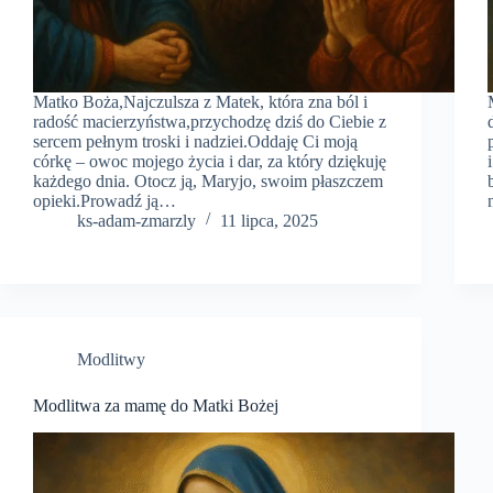
Matko Boża,Najczulsza z Matek, która zna ból i
radość macierzyństwa,przychodzę dziś do Ciebie z
sercem pełnym troski i nadziei.Oddaję Ci moją
córkę – owoc mojego życia i dar, za który dziękuję
każdego dnia. Otocz ją, Maryjo, swoim płaszczem
opieki.Prowadź ją…
ks-adam-zmarzly
11 lipca, 2025
Modlitwy
Modlitwa za mamę do Matki Bożej