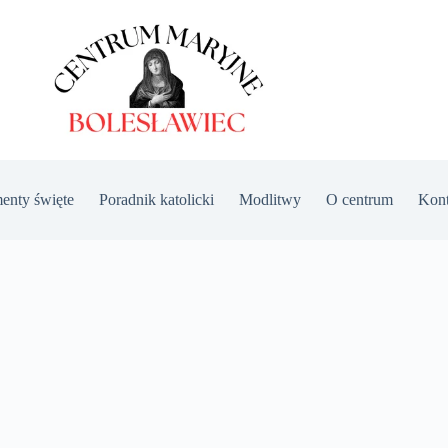
enty święte
Poradnik katolicki
Modlitwy
O centrum
Kont