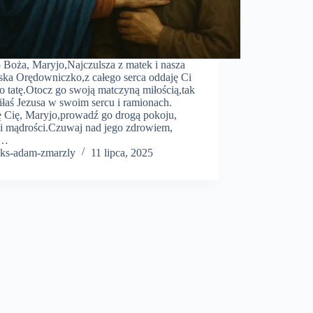
 Boża, Maryjo,Najczulsza z matek i nasza
eska Orędowniczko,z całego serca oddaję Ci
o tatę.Otocz go swoją matczyną miłością,tak
liłaś Jezusa w swoim sercu i ramionach.
ę Cię, Maryjo,prowadź go drogą pokoju,
 i mądrości.Czuwaj nad jego zdrowiem,
ż…
ks-adam-zmarzly
11 lipca, 2025