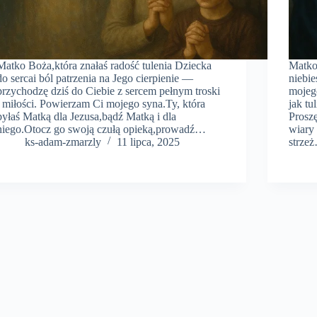
Matko Boża,która znałaś radość tulenia Dziecka
Matko
do sercai ból patrzenia na Jego cierpienie —
niebi
przychodzę dziś do Ciebie z sercem pełnym troski
mojeg
i miłości. Powierzam Ci mojego syna.Ty, która
jak tu
byłaś Matką dla Jezusa,bądź Matką i dla
Prosz
niego.Otocz go swoją czułą opieką,prowadź…
wiary
ks-adam-zmarzly
11 lipca, 2025
strze