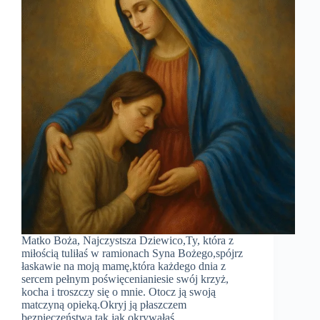
Matko Boża, Najczystsza Dziewico,Ty, która z
miłością tuliłaś w ramionach Syna Bożego,spójrz
łaskawie na moją mamę,która każdego dnia z
sercem pełnym poświęcenianiesie swój krzyż,
kocha i troszczy się o mnie. Otocz ją swoją
matczyną opieką.Okryj ją płaszczem
bezpieczeństwa,tak jak okrywałaś…