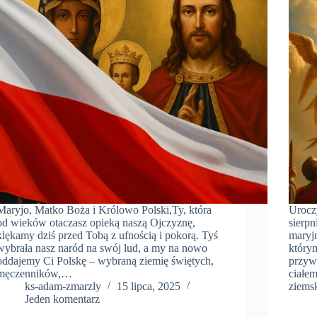
Maryjo, Matko Boża i Królowo Polski,Ty, która
Urocz
od wieków otaczasz opieką naszą Ojczyznę,
sierpn
klękamy dziś przed Tobą z ufnością i pokorą. Tyś
maryjn
wybrała nasz naród na swój lud, a my na nowo
który
oddajemy Ci Polskę – wybraną ziemię świętych,
przywi
męczenników,…
ciałe
ks-adam-zmarzly
15 lipca, 2025
ziems
Jeden komentarz