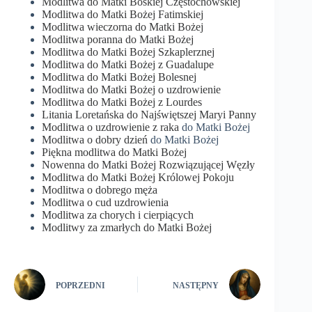
Modlitwa do Matki Boskiej Częstochowskiej
Modlitwa do Matki Bożej Fatimskiej
Modlitwa wieczorna do Matki Bożej
Modlitwa poranna do Matki Bożej
Modlitwa do Matki Bożej Szkaplerznej
Modlitwa do Matki Bożej z Guadalupe
Modlitwa do Matki Bożej Bolesnej
Modlitwa do Matki Bożej o uzdrowienie
Modlitwa do Matki Bożej z Lourdes
Litania Loretańska do Najświętszej Maryi Panny
Modlitwa o uzdrowienie z raka
do Matki Bożej
Modlitwa o dobry dzień
do Matki Bożej
Piękna modlitwa do Matki Bożej
Nowenna do Matki Bożej Rozwiązującej Węzły
Modlitwa do Matki Bożej Królowej Pokoju
Modlitwa o dobrego męża
Modlitwa o cud uzdrowienia
Modlitwa za chorych i cierpiących
Modlitwy za zmarłych do Matki Bożej
POPRZEDNI
NASTĘPNY