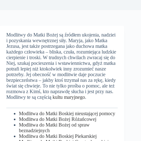
Modlitwy do Matki Bożej są źródłem ukojenia, nadziei
i pozyskania wewnętrznej siły. Maryja, jako Matka
Jezusa, jest także postrzegana jako duchowa matka
każdego człowieka – bliska, czuła, rozumiejąca ludzkie
cierpienie i troski. W trudnych chwilach zwracaj się do
Niej, szukaj pocieszenia i wstawiennictwa, gdyż matka
potrafi lepiej niż ktokolwiek inny zrozumieć nasze
potrzeby. Jej obecność w modlitwie daje poczucie
bezpieczeństwa – jakby ktoś trzymał nas za rękę, kiedy
świat się chwieje. To nie tylko prośba o pomoc, ale też
rozmowa z Kimś, kto naprawdę słucha i jest przy nas.
Modlitwy te są częścią
kultu maryjnego
.
Modlitwa do Matki Boskiej nieustającej pomocy
Modlitwa do Matki Bożej Różańcowej
Modlitwa do Matki Bożej od spraw
beznadziejnych
Modlitwa do Matki Boskiej Piekarskiej