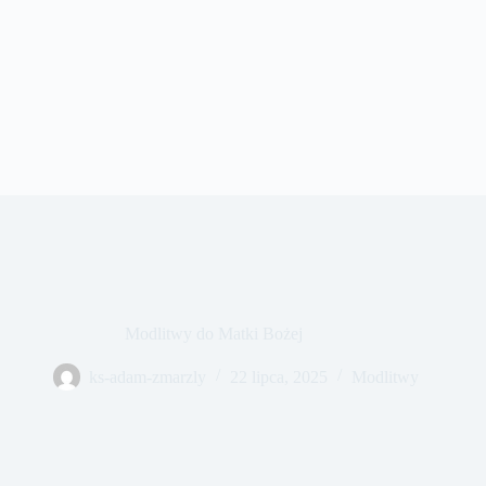
Modlitwy do Matki Bożej
ks-adam-zmarzly
22 lipca, 2025
Modlitwy