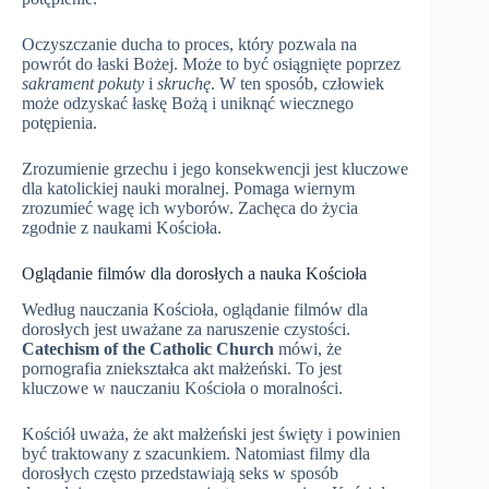
Oczyszczanie ducha to proces, który pozwala na
powrót do łaski Bożej. Może to być osiągnięte poprzez
sakrament pokuty
i
skruchę
. W ten sposób, człowiek
może odzyskać łaskę Bożą i uniknąć wiecznego
potępienia.
Zrozumienie grzechu i jego konsekwencji jest kluczowe
dla katolickiej nauki moralnej. Pomaga wiernym
zrozumieć wagę ich wyborów. Zachęca do życia
zgodnie z naukami Kościoła.
Oglądanie filmów dla dorosłych a nauka Kościoła
Według nauczania Kościoła, oglądanie filmów dla
dorosłych jest uważane za naruszenie czystości.
Catechism of the Catholic Church
mówi, że
pornografia zniekształca akt małżeński. To jest
kluczowe w nauczaniu Kościoła o moralności.
Kościół uważa, że akt małżeński jest święty i powinien
być traktowany z szacunkiem. Natomiast filmy dla
dorosłych często przedstawiają seks w sposób