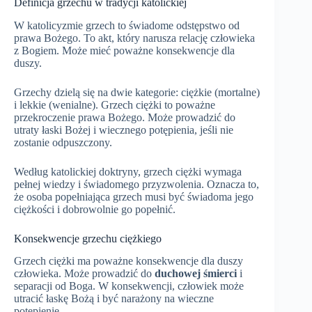
Definicja grzechu w tradycji katolickiej
W katolicyzmie grzech to świadome odstępstwo od
prawa Bożego. To akt, który narusza relację człowieka
z Bogiem. Może mieć poważne konsekwencje dla
duszy.
Grzechy dzielą się na dwie kategorie: ciężkie (mortalne)
i lekkie (wenialne). Grzech ciężki to poważne
przekroczenie prawa Bożego. Może prowadzić do
utraty łaski Bożej i wiecznego potępienia, jeśli nie
zostanie odpuszczony.
Według katolickiej doktryny, grzech ciężki wymaga
pełnej wiedzy i świadomego przyzwolenia. Oznacza to,
że osoba popełniająca grzech musi być świadoma jego
ciężkości i dobrowolnie go popełnić.
Konsekwencje grzechu ciężkiego
Grzech ciężki ma poważne konsekwencje dla duszy
człowieka. Może prowadzić do
duchowej śmierci
i
separacji od Boga. W konsekwencji, człowiek może
utracić łaskę Bożą i być narażony na wieczne
potępienie.