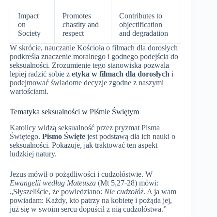
Impact
Promotes
Contributes to
on
chastity and
objectification
Society
respect
and degradation
W skrócie, nauczanie Kościoła o filmach dla dorosłych
podkreśla znaczenie moralnego i godnego podejścia do
seksualności. Zrozumienie tego stanowiska pozwala
lepiej radzić sobie z
etyka w filmach dla dorosłych
i
podejmować świadome decyzje zgodne z naszymi
wartościami.
Tematyka seksualności w Piśmie Świętym
Katolicy widzą seksualność przez pryzmat Pisma
Świętego.
Pismo Święte
jest podstawą dla ich nauki o
seksualności. Pokazuje, jak traktować ten aspekt
ludzkiej natury.
Jezus mówił o pożądliwości i cudzołóstwie. W
Ewangelii według Mateusza
(Mt 5,27-28) mówi:
„Słyszeliście, że powiedziano:
Nie cudzołóż
. A ja wam
powiadam: Każdy, kto patrzy na kobietę i pożąda jej,
już się w swoim sercu dopuścił z nią cudzołóstwa.”