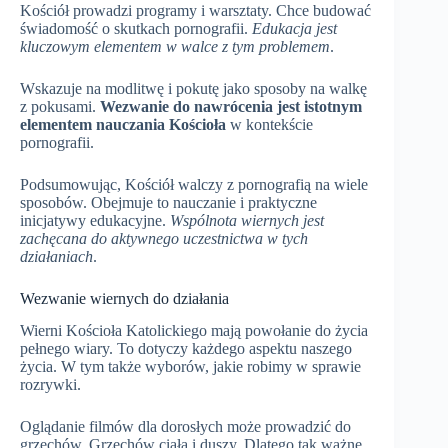
Kościół prowadzi programy i warsztaty. Chce budować
świadomość o skutkach pornografii.
Edukacja jest
kluczowym elementem w walce z tym problemem
.
Wskazuje na modlitwę i pokutę jako sposoby na walkę
z pokusami.
Wezwanie do nawrócenia jest istotnym
elementem nauczania Kościoła
w kontekście
pornografii.
Podsumowując, Kościół walczy z pornografią na wiele
sposobów. Obejmuje to nauczanie i praktyczne
inicjatywy edukacyjne.
Wspólnota wiernych jest
zachęcana do aktywnego uczestnictwa w tych
działaniach
.
Wezwanie wiernych do działania
Wierni Kościoła Katolickiego mają powołanie do życia
pełnego wiary. To dotyczy każdego aspektu naszego
życia. W tym także wyborów, jakie robimy w sprawie
rozrywki.
Oglądanie filmów dla dorosłych może prowadzić do
grzechów. Grzechów ciała i duszy. Dlatego tak ważne