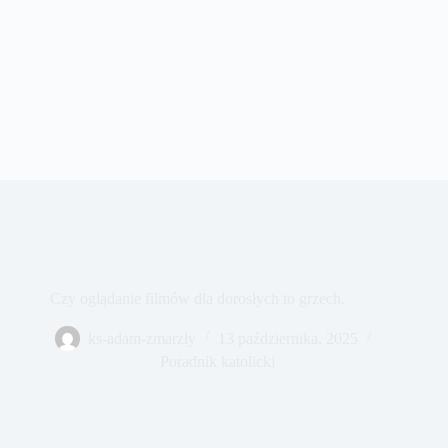
Czy oglądanie filmów dla dorosłych to grzech.
ks-adam-zmarzly
13 października, 2025
Poradnik katolicki