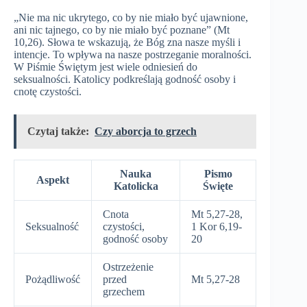
„Nie ma nic ukrytego, co by nie miało być ujawnione,
ani nic tajnego, co by nie miało być poznane” (Mt
10,26). Słowa te wskazują, że Bóg zna nasze myśli i
intencje. To wpływa na nasze postrzeganie moralności.
W Piśmie Świętym jest wiele odniesień do
seksualności. Katolicy podkreślają godność osoby i
cnotę czystości.
Czytaj także:
Czy aborcja to grzech
Nauka
Pismo
Aspekt
Katolicka
Święte
Cnota
Mt 5,27-28,
Seksualność
czystości,
1 Kor 6,19-
godność osoby
20
Ostrzeżenie
Pożądliwość
przed
Mt 5,27-28
grzechem