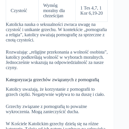
Wymóg
1 Tes 4,7, 1
Czystość
moralny dla
Kor 6,19-20
chrześcijan
Katolicka nauka o seksualności zwraca uwagę na
czystość i unikanie grzechu. W kontekście „pornografia
a religia”, katolicy uważają pornografię za sprzeczne z
cnotą czystości.
Rozważając „religijne przekonania a wolność osobista”,
katolicy podkreślają wolność w wyborach moralnych.
Jednocześnie wskazują na odpowiedzialność za nasze
czyny.
Kategoryzacja grzechów związanych z pornografią
Katolicy uważają, że korzystanie z pornografii to
grzech ciężki. Negatywnie wpływa to na duszę i ciało.
Grzechy związane z pornografią to poważne
wykroczenia. Mogą zanieczyścić ducha.
W Kościele Katolickim grzechy dzielą się na różne
kategorie. Zależą od ich natury i wpływu na człowieka.