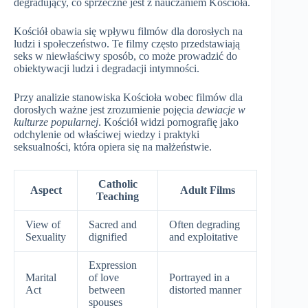
degradujący, co sprzeczne jest z nauczaniem Kościoła.
Kościół obawia się wpływu filmów dla dorosłych na
ludzi i społeczeństwo. Te filmy często przedstawiają
seks w niewłaściwy sposób, co może prowadzić do
obiektywacji ludzi i degradacji intymności.
Przy analizie stanowiska Kościoła wobec filmów dla
dorosłych ważne jest zrozumienie pojęcia
dewiacje w
kulturze popularnej
. Kościół widzi pornografię jako
odchylenie od właściwej wiedzy i praktyki
seksualności, która opiera się na małżeństwie.
Catholic
Aspect
Adult Films
Teaching
View of
Sacred and
Often degrading
Sexuality
dignified
and exploitative
Expression
Marital
of love
Portrayed in a
Act
between
distorted manner
spouses