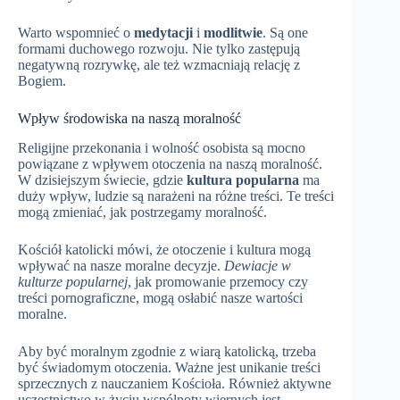
Warto wspomnieć o
medytacji
i
modlitwie
. Są one
formami duchowego rozwoju. Nie tylko zastępują
negatywną rozrywkę, ale też wzmacniają relację z
Bogiem.
Wpływ środowiska na naszą moralność
Religijne przekonania i wolność osobista są mocno
powiązane z wpływem otoczenia na naszą moralność.
W dzisiejszym świecie, gdzie
kultura popularna
ma
duży wpływ, ludzie są narażeni na różne treści. Te treści
mogą zmieniać, jak postrzegamy moralność.
Kościół katolicki mówi, że otoczenie i kultura mogą
wpływać na nasze moralne decyzje.
Dewiacje w
kulturze popularnej
, jak promowanie przemocy czy
treści pornograficzne, mogą osłabić nasze wartości
moralne.
Aby być moralnym zgodnie z wiarą katolicką, trzeba
być świadomym otoczenia. Ważne jest unikanie treści
sprzecznych z nauczaniem Kościoła. Również aktywne
uczestnictwo w życiu wspólnoty wiernych jest