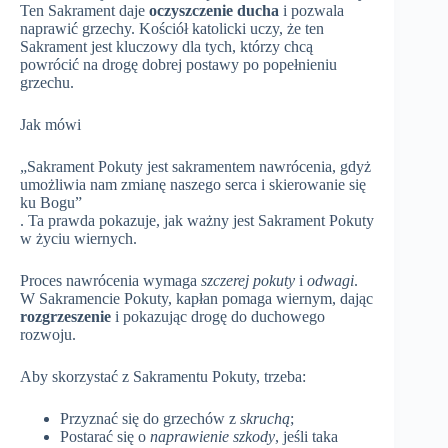
Ten Sakrament daje
oczyszczenie ducha
i pozwala
naprawić grzechy. Kościół katolicki uczy, że ten
Sakrament jest kluczowy dla tych, którzy chcą
powrócić na drogę dobrej postawy po popełnieniu
grzechu.
Jak mówi
„Sakrament Pokuty jest sakramentem nawrócenia, gdyż
umożliwia nam zmianę naszego serca i skierowanie się
ku Bogu”
. Ta prawda pokazuje, jak ważny jest Sakrament Pokuty
w życiu wiernych.
Proces nawrócenia wymaga
szczerej pokuty
i
odwagi
.
W Sakramencie Pokuty, kapłan pomaga wiernym, dając
rozgrzeszenie
i pokazując drogę do duchowego
rozwoju.
Aby skorzystać z Sakramentu Pokuty, trzeba:
Przyznać się do grzechów z
skruchą
;
Postarać się o
naprawienie szkody
, jeśli taka