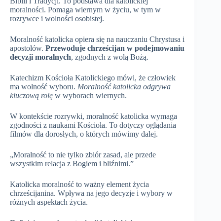
Biblii i Tradycji. To podstawa dla katolickiej
moralności. Pomaga wiernym w życiu, w tym w
rozrywce i wolności osobistej.
Moralność katolicka opiera się na nauczaniu Chrystusa i
apostolów.
Przewoduje chrześcijan w podejmowaniu
decyzji moralnych
, zgodnych z wolą Bożą.
Katechizm Kościoła Katolickiego mówi, że człowiek
ma wolność wyboru.
Moralność katolicka odgrywa
kluczową rolę
w wyborach wiernych.
W kontekście rozrywki, moralność katolicka wymaga
zgodności z naukami Kościoła. To dotyczy oglądania
filmów dla dorosłych, o których mówimy dalej.
„Moralność to nie tylko zbiór zasad, ale przede
wszystkim relacja z Bogiem i bliźnimi.”
Katolicka moralność to ważny element życia
chrześcijanina. Wpływa na jego decyzje i wybory w
różnych aspektach życia.