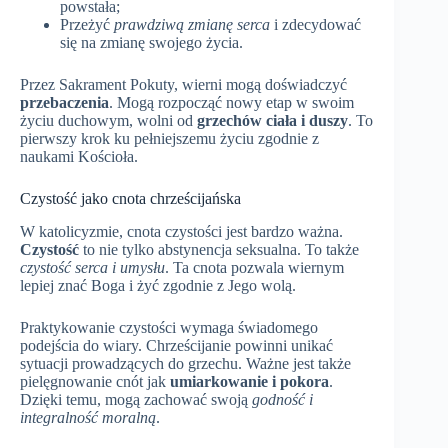
powstała;
Przeżyć
prawdziwą zmianę serca
i zdecydować
się na zmianę swojego życia.
Przez Sakrament Pokuty, wierni mogą doświadczyć
przebaczenia
. Mogą rozpocząć nowy etap w swoim
życiu duchowym, wolni od
grzechów ciała i duszy
. To
pierwszy krok ku pełniejszemu życiu zgodnie z
naukami Kościoła.
Czystość jako cnota chrześcijańska
W katolicyzmie, cnota czystości jest bardzo ważna.
Czystość
to nie tylko abstynencja seksualna. To także
czystość serca i umysłu
. Ta cnota pozwala wiernym
lepiej znać Boga i żyć zgodnie z Jego wolą.
Praktykowanie czystości wymaga świadomego
podejścia do wiary. Chrześcijanie powinni unikać
sytuacji prowadzących do grzechu. Ważne jest także
pielęgnowanie cnót jak
umiarkowanie i pokora
.
Dzięki temu, mogą zachować swoją
godność i
integralność moralną
.