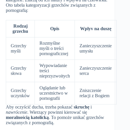
Oto tabela kategoryzacji grzechów związanych z
pornografią:
Rodzaj
Opis
Wplyv na duszę
grzechu
Rozmyślne
Grzechy
Zanieczyszczenie
myśli o treści
myśli
umysłu
pornograficznej
Wypowiadanie
Grzechy
Zanieczyszczenie
treści
słowa
serca
nieprzyzwoitych
Oglądanie lub
Grzechy
Zniszczenie
uczestnictwo w
uczynków
relacji z Bogiem
pornografii
Aby oczyścić ducha, trzeba pokazać
skruchę
i
nawrócenie
. Wierzący powinni kierować się
moralnością katolicką
. To pomoże unikać grzechów
związanych z pornografią.