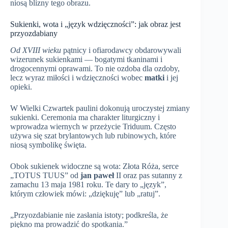
niosą blizny tego obrazu.
Sukienki, wota i „język wdzięczności”: jak obraz jest
przyozdabiany
Od XVIII wieku
pątnicy i ofiarodawcy obdarowywali
wizerunek sukienkami — bogatymi tkaninami i
drogocennymi oprawami. To nie ozdoba dla ozdoby,
lecz wyraz miłości i wdzięczności wobec
matki
i jej
opieki.
W Wielki Czwartek paulini dokonują uroczystej zmiany
sukienki. Ceremonia ma charakter liturgiczny i
wprowadza wiernych w przeżycie Triduum. Często
używa się szat brylantowych lub rubinowych, które
niosą symbolikę święta.
Obok sukienek widoczne są wota: Złota Róża, serce
„TOTUS TUUS” od
jan paweł
II oraz pas sutanny z
zamachu 13 maja 1981 roku. Te dary to „język”,
którym człowiek mówi: „dziękuję” lub „ratuj”.
„Przyozdabianie nie zasłania istoty; podkreśla, że
piękno ma prowadzić do spotkania.”