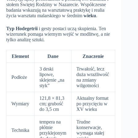
stołem Świętej Rodziny w Nazarecie. Współczesne
badania wskazują na warsztatową praktykę i realia
życia warsztatu malarskiego w średnim
wieku
.
Typ Hodegetrii
i gesty postaci uczą skupienia. Ten
wizerunek pomaga wiernym wejść w modlitwę, a nie
tylko analizę sztuki.
Element
Dane
Znaczenie
3 deski
Trwałość, lecz
lipowe,
duża wrażliwość
Podłoże
sklejenie „na
na zmiany
styk”
wilgotności
121,8 × 81,3
Aktualny format
Wymiary
cm; grubość
po przycięciu w
do 3,5 cm
XV wieku
tempera na
Trudne
płótnie
konserwacje,
Technika
przyklejonym
wymaga stałej