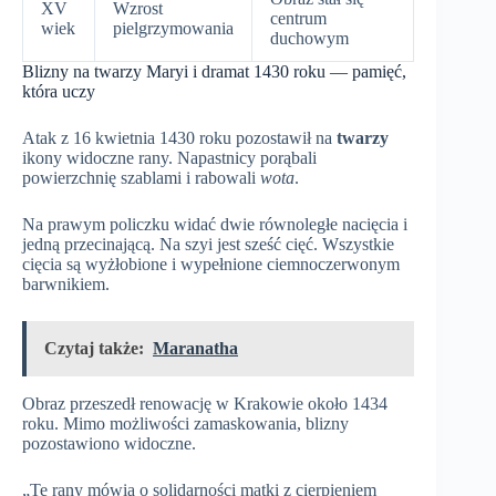
XV
Wzrost
centrum
wiek
pielgrzymowania
duchowym
Blizny na twarzy Maryi i dramat 1430 roku — pamięć,
która uczy
Atak z 16 kwietnia 1430 roku pozostawił na
twarzy
ikony widoczne rany. Napastnicy porąbali
powierzchnię szablami i rabowali
wota
.
Na prawym policzku widać dwie równoległe nacięcia i
jedną przecinającą. Na szyi jest sześć cięć. Wszystkie
cięcia są wyżłobione i wypełnione ciemnoczerwonym
barwnikiem.
Czytaj także:
Maranatha
Obraz przeszedł renowację w Krakowie około 1434
roku. Mimo możliwości zamaskowania, blizny
pozostawiono widoczne.
„Te rany mówią o solidarności matki z cierpieniem