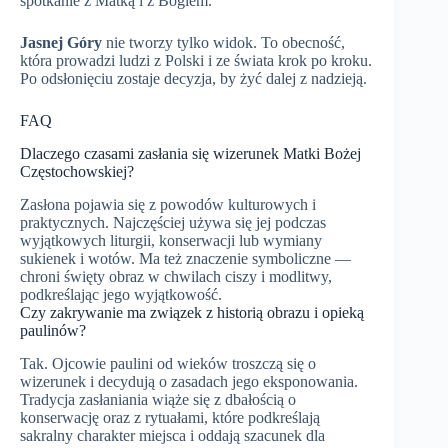
spotkanie z Matką i z Bogiem.
Jasnej Góry
nie tworzy tylko widok. To obecność,
która prowadzi ludzi z Polski i ze świata krok po kroku.
Po odsłonięciu zostaje decyzja, by żyć dalej z nadzieją.
FAQ
Dlaczego czasami zasłania się wizerunek Matki Bożej
Częstochowskiej?
Zasłona pojawia się z powodów kulturowych i
praktycznych. Najczęściej używa się jej podczas
wyjątkowych liturgii, konserwacji lub wymiany
sukienek i wotów. Ma też znaczenie symboliczne —
chroni święty obraz w chwilach ciszy i modlitwy,
podkreślając jego wyjątkowość.
Czy zakrywanie ma związek z historią obrazu i opieką
paulinów?
Tak. Ojcowie paulini od wieków troszczą się o
wizerunek i decydują o zasadach jego eksponowania.
Tradycja zasłaniania wiąże się z dbałością o
konserwację oraz z rytuałami, które podkreślają
sakralny charakter miejsca i oddają szacunek dla