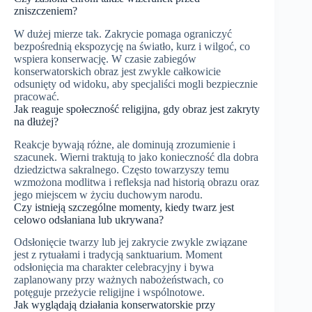
zniszczeniem?
W dużej mierze tak. Zakrycie pomaga ograniczyć
bezpośrednią ekspozycję na światło, kurz i wilgoć, co
wspiera konserwację. W czasie zabiegów
konserwatorskich obraz jest zwykle całkowicie
odsunięty od widoku, aby specjaliści mogli bezpiecznie
pracować.
Jak reaguje społeczność religijna, gdy obraz jest zakryty
na dłużej?
Reakcje bywają różne, ale dominują zrozumienie i
szacunek. Wierni traktują to jako konieczność dla dobra
dziedzictwa sakralnego. Często towarzyszy temu
wzmożona modlitwa i refleksja nad historią obrazu oraz
jego miejscem w życiu duchowym narodu.
Czy istnieją szczególne momenty, kiedy twarz jest
celowo odsłaniana lub ukrywana?
Odsłonięcie twarzy lub jej zakrycie zwykle związane
jest z rytuałami i tradycją sanktuarium. Moment
odsłonięcia ma charakter celebracyjny i bywa
zaplanowany przy ważnych nabożeństwach, co
potęguje przeżycie religijne i wspólnotowe.
Jak wyglądają działania konserwatorskie przy