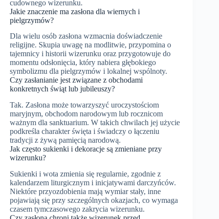
cudownego wizerunku.
Jakie znaczenie ma zasłona dla wiernych i
pielgrzymów?
Dla wielu osób zasłona wzmacnia doświadczenie
religijne. Skupia uwagę na modlitwie, przypomina o
tajemnicy i historii wizerunku oraz przygotowuje do
momentu odsłonięcia, który nabiera głębokiego
symbolizmu dla pielgrzymów i lokalnej wspólnoty.
Czy zasłanianie jest związane z obchodami
konkretnych świąt lub jubileuszy?
Tak. Zasłona może towarzyszyć uroczystościom
maryjnym, obchodom narodowym lub rocznicom
ważnym dla sanktuarium. W takich chwilach jej użycie
podkreśla charakter święta i świadczy o łączeniu
tradycji z żywą pamięcią narodową.
Jak często sukienki i dekoracje są zmieniane przy
wizerunku?
Sukienki i wota zmienia się regularnie, zgodnie z
kalendarzem liturgicznym i inicjatywami darczyńców.
Niektóre przyozdobienia mają wymiar stały, inne
pojawiają się przy szczególnych okazjach, co wymaga
czasem tymczasowego zakrycia wizerunku.
Czy zasłona chroni także wizerunek przed