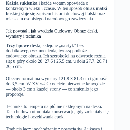
Każda sukienka
i każde wotum opowiada o
konkretnym wieku i czasie. W ten sposób
obraz matki
boskiej
staje się zapisem historii duchowej Polski oraz
miejscem osobistego i narodowego zawierzenia.
Jak powstał i jak wygląda Cudowny Obraz: deski,
wymiary i technika
Trzy lipowe deski
, sklejone „na styk” bez
dodatkowego wzmocnienia, tworzą podłoże
cudownego obrazu. Ich szerokości na odwrocie różnią
się: u góry około 28, 27,6 i 25,5 cm, u dołu 27,7, 26,7 i
26,5 cm.
Obecny format ma wymiary 121,8 × 81,3 cm i grubość
do 3,5 cm. W XV
wieku
odcięto pierwotne krawędzie
— około 3 cm z każdej strony — co zmieniło jego
proporcje.
Technika to tempera na płótnie naklejonym na deski.
Taka budowa utrudniała konserwacje, gdy zmieniały się
technologie i oczekiwania epok.
Tradycja łączy pochodzenie z postacią św. Łukasza i