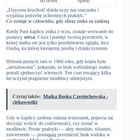
do desek
opieki
„Fizyczna kruchość dzieła uczy nas szacunku i
wyjaśnia potrzebę ochronnych praktyk.”
Co zostaje w człowieku, gdy obraz znika za zasłoną
Kiedy Pani kaplicy znika z oczu, zostaje wezwanie do
postawy
serca
. Cisza i pamięć tworzą przestrzeń, w
której matka nie jest tylko przedmiotem oglądu, lecz
Osobą, ku której kierujemy prośbę i dziękczynienie.
Historia pustych ram w 1966 roku, gdy kopia była
„aresztowana”, pokazała, że brak widzialnego znaku
potrafi zjednoczyć wiernych. Ten czas trwający kilka
lat
uczynił pragnienie modlitwy silniejszym.
Czytaj także:
Matka Boska Częstochowska -
ciekawostki
Gdy w kaplicy zasłona osłania wizerunek, pojawia się
decyzja: wrócić do codzienności, czy zostać w
modlitwie. Proste praktyki — akty strzeliste, różaniec,
zawierzenie — pomagają przemienić brak widoku w