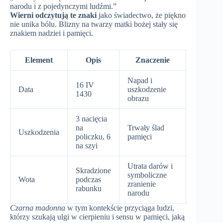
narodu i z pojedynczymi ludźmi.”
Wierni odczytują te znaki
jako świadectwo, że piękno
nie unika bólu. Blizny na twarzy matki bożej stały się
znakiem nadziei i pamięci.
Element
Opis
Znaczenie
Napad i
16 IV
Data
uszkodzenie
1430
obrazu
3 nacięcia
na
Trwały ślad
Uszkodzenia
policzku, 6
pamięci
na szyi
Utrata darów i
Skradzione
symboliczne
Wota
podczas
zranienie
rabunku
narodu
Czarna madonna
w tym kontekście przyciąga ludzi,
którzy szukają ulgi w cierpieniu i sensu w pamięci, jaką