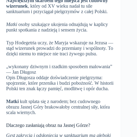
Największym skarbem tego miejsca jest cudowny
wizerunek
, który od XV wieku nadał tu sile
sanktuarium i przyciągał pielgrzymów z całej Polski.
Matki
osoby szukające ukojenia odnajdują w kaplicy
punkt spotkania z nadzieją i sensem życia.
Typ Hodegetria uczy, że Maryja wskazuje na Jezusa —
stąd wizerunek prowadzi do przemiany i wspólnoty. To
dzięki niemu to miejsce nie traci żywego pulsu.
„wykonany dziwnym i rzadkim sposobem malowania”
— Jan Długosz
Opis Długosza oddaje doświadczenie pielgrzyma:
spojrzenie, które przenika i budzi pobożność. W historii
Polski ten znak łączy pamięć, modlitwę i opór ducha.
Matki
kult splata się z narodem; bez cudownego
obrazu Jasnej Góry brakowałoby centralnej siły, która
scala wiernych.
Dlaczego zasłaniają obraz na Jasnej Górze?
Gest zakrycia i odsłonięcia w sanktuarium ma głęboki