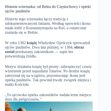
Historia wizerunku: od Bełza do Częstochowy i opieki
ojców paulinów
Historia
tego wizerunku łączy tradycję z
udokumentowanymi faktami. Według opowieści ikona
miała trafić z Konstantynopola na Ruś, a ostatecznie
znalazła się w Bełzie.
W roku 1382
książę
Władysław Opolczyk sprowadził
ojców paulinów. Dwa lata później, w 1384,
obraz
został
przekazany zakonnikom — zapis ten
potwierdzają źródła.
Motyw działania książę był prosty: zabezpieczyć cenny
wizerunek przed najazdami Tatarów. Po drodze książę
zatrzymał się na wzgórzu, pozostawiając ikonę pod
opieką paulinów. Tak powstał trwały związek miejsca i
matki Kościoła.
„To ojcowska opieka zakonników nadała temu miejscu
dom dla pielgrzymów.”