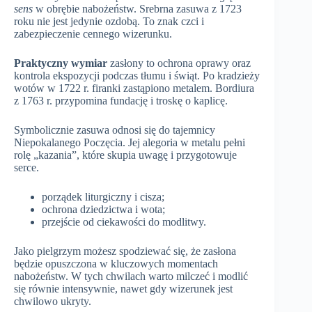
sens
w obrębie nabożeństw. Srebrna zasuwa z 1723
roku nie jest jedynie ozdobą. To znak czci i
zabezpieczenie cennego wizerunku.
Praktyczny wymiar
zasłony to ochrona oprawy oraz
kontrola ekspozycji podczas tłumu i świąt. Po kradzieży
wotów w 1722 r. firanki zastąpiono metalem. Bordiura
z 1763 r. przypomina fundację i troskę o kaplicę.
Symbolicznie zasuwa odnosi się do tajemnicy
Niepokalanego Poczęcia. Jej alegoria w metalu pełni
rolę „kazania”, które skupia uwagę i przygotowuje
serce.
porządek liturgiczny i cisza;
ochrona dziedzictwa i wota;
przejście od ciekawości do modlitwy.
Jako pielgrzym możesz spodziewać się, że zasłona
będzie opuszczona w kluczowych momentach
nabożeństw. W tych chwilach warto milczeć i modlić
się równie intensywnie, nawet gdy wizerunek jest
chwilowo ukryty.