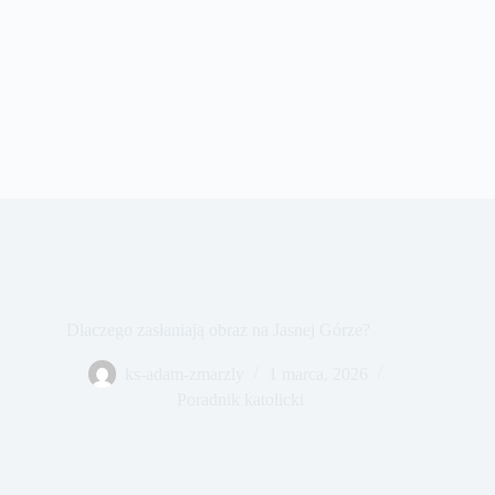
Dlaczego zasłaniają obraz na Jasnej Górze?
ks-adam-zmarzly
1 marca, 2026
Poradnik katolicki