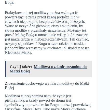
Boga.
Praktykowanie tej modlitwy można wzbogacić,
powtarzając ją zaraz przed każdą podróżą lub w
chwilach niepokoju o bezpieczeństwo najbliższych.
Warto to uczynić w głębokiej ciszy i skupieniu, by
słowa modlitwy przenikały nasze serce. Możemy też
prosić Matkę Bożą o umocnienie wiary, która zawsze
jest naszą tarczą w niebezpieczeństwach. Tak czyniąc,
uczymy się oddawać Bogu nasze codzienne troski, a
jednocześnie wzrastamy w duchowej bliskości z naszą
Niebieską Matką.
Czytaj także:
Modlitwa o zdanie egzaminu do
Matki Bożej
Zrozumienie duchowego wymiaru modlitwy do Matki
Bożej
Modlitwa ta przypomina nam, że życie jest
pielgrzymką, a każdy powrót do domu jest
symbolicznym powrotem ku Bogu – naszej prawdziwej
Ojczyźnie. Matka Boża, jako nasza Matka duchowa,