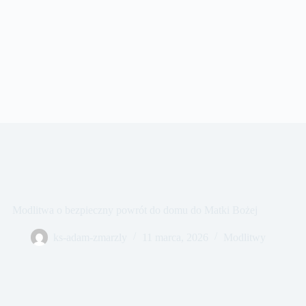
Modlitwa o bezpieczny powrót do domu do Matki Bożej
ks-adam-zmarzly
11 marca, 2026
Modlitwy