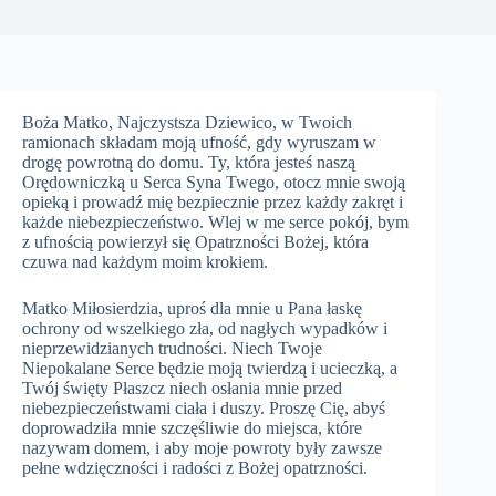
Boża Matko, Najczystsza Dziewico, w Twoich
ramionach składam moją ufność, gdy wyruszam w
drogę powrotną do domu. Ty, która jesteś naszą
Orędowniczką u Serca Syna Twego, otocz mnie swoją
opieką i prowadź mię bezpiecznie przez każdy zakręt i
każde niebezpieczeństwo. Wlej w me serce pokój, bym
z ufnością powierzył się Opatrzności Bożej, która
czuwa nad każdym moim krokiem.
Matko Miłosierdzia, uproś dla mnie u Pana łaskę
ochrony od wszelkiego zła, od nagłych wypadków i
nieprzewidzianych trudności. Niech Twoje
Niepokalane Serce będzie moją twierdzą i ucieczką, a
Twój święty Płaszcz niech osłania mnie przed
niebezpieczeństwami ciała i duszy. Proszę Cię, abyś
doprowadziła mnie szczęśliwie do miejsca, które
nazywam domem, i aby moje powroty były zawsze
pełne wdzięczności i radości z Bożej opatrzności.