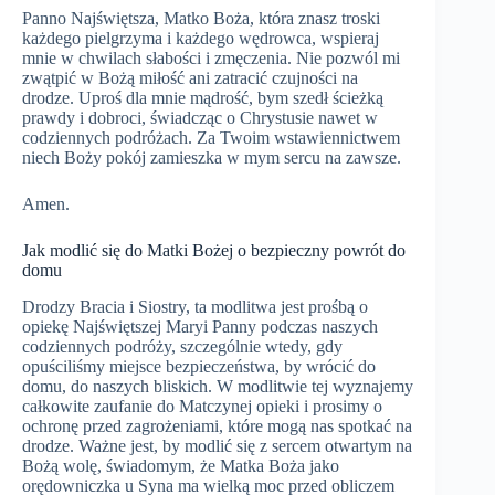
Panno Najświętsza, Matko Boża, która znasz troski
każdego pielgrzyma i każdego wędrowca, wspieraj
mnie w chwilach słabości i zmęczenia. Nie pozwól mi
zwątpić w Bożą miłość ani zatracić czujności na
drodze. Uproś dla mnie mądrość, bym szedł ścieżką
prawdy i dobroci, świadcząc o Chrystusie nawet w
codziennych podróżach. Za Twoim wstawiennictwem
niech Boży pokój zamieszka w mym sercu na zawsze.
Amen.
Jak modlić się do Matki Bożej o bezpieczny powrót do
domu
Drodzy Bracia i Siostry, ta modlitwa jest prośbą o
opiekę Najświętszej Maryi Panny podczas naszych
codziennych podróży, szczególnie wtedy, gdy
opuściliśmy miejsce bezpieczeństwa, by wrócić do
domu, do naszych bliskich. W modlitwie tej wyznajemy
całkowite zaufanie do Matczynej opieki i prosimy o
ochronę przed zagrożeniami, które mogą nas spotkać na
drodze. Ważne jest, by modlić się z sercem otwartym na
Bożą wolę, świadomym, że Matka Boża jako
orędowniczka u Syna ma wielką moc przed obliczem