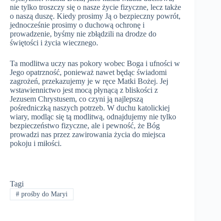
nie tylko troszczy się o nasze życie fizyczne, lecz także
o naszą duszę. Kiedy prosimy Ją o bezpieczny powrót,
jednocześnie prosimy o duchową ochronę i
prowadzenie, byśmy nie zbłądzili na drodze do
świętości i życia wiecznego.
Ta modlitwa uczy nas pokory wobec Boga i ufności w
Jego opatrzność, ponieważ nawet będąc świadomi
zagrożeń, przekazujemy je w ręce Matki Bożej. Jej
wstawiennictwo jest mocą płynącą z bliskości z
Jezusem Chrystusem, co czyni ją najlepszą
pośredniczką naszych potrzeb. W duchu katolickiej
wiary, modląc się tą modlitwą, odnajdujemy nie tylko
bezpieczeństwo fizyczne, ale i pewność, że Bóg
prowadzi nas przez zawirowania życia do miejsca
pokoju i miłości.
Tagi
#
prośby do Maryi