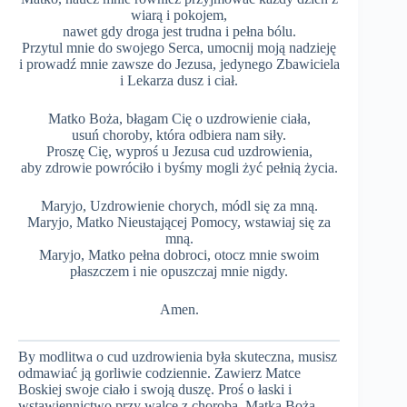
wiarą i pokojem,
nawet gdy droga jest trudna i pełna bólu.
Przytul mnie do swojego Serca, umocnij moją nadzieję
i prowadź mnie zawsze do Jezusa, jedynego Zbawiciela
i Lekarza dusz i ciał.
Matko Boża, błagam Cię o uzdrowienie ciała,
usuń choroby, która odbiera nam siły.
Proszę Cię, wyproś u Jezusa cud uzdrowienia,
aby zdrowie powróciło i byśmy mogli żyć pełnią życia.
Maryjo, Uzdrowienie chorych, módl się za mną.
Maryjo, Matko Nieustającej Pomocy, wstawiaj się za
mną.
Maryjo, Matko pełna dobroci, otocz mnie swoim
płaszczem i nie opuszczaj mnie nigdy.
Amen.
By modlitwa o cud uzdrowienia była skuteczna, musisz
odmawiać ją gorliwie codziennie. Zawierz Matce
Boskiej swoje ciało i swoją duszę. Proś o łaski i
wstawiennictwo przy walce z chorobą. Matka Boża