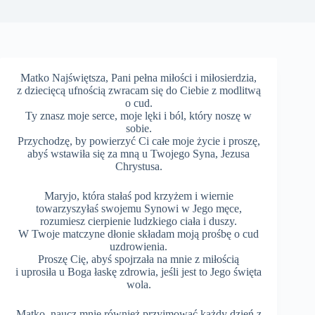
Matko Najświętsza, Pani pełna miłości i miłosierdzia,
z dziecięcą ufnością zwracam się do Ciebie z modlitwą
o cud.
Ty znasz moje serce, moje lęki i ból, który noszę w
sobie.
Przychodzę, by powierzyć Ci całe moje życie i proszę,
abyś wstawiła się za mną u Twojego Syna, Jezusa
Chrystusa.
Maryjo, która stałaś pod krzyżem i wiernie
towarzyszyłaś swojemu Synowi w Jego męce,
rozumiesz cierpienie ludzkiego ciała i duszy.
W Twoje matczyne dłonie składam moją prośbę o cud
uzdrowienia.
Proszę Cię, abyś spojrzała na mnie z miłością
i uprosiła u Boga łaskę zdrowia, jeśli jest to Jego święta
wola.
Matko, naucz mnie również przyjmować każdy dzień z