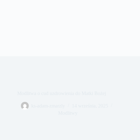
Modlitwa o cud uzdrowienia do Matki Bożej
ks-adam-zmarzly
14 września, 2025
Modlitwy