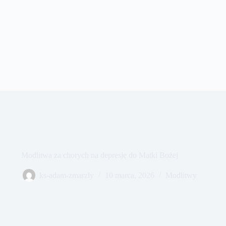
Modlitwa za chorych na depresję do Matki Bożej
ks-adam-zmarzly
10 marca, 2026
Modlitwy