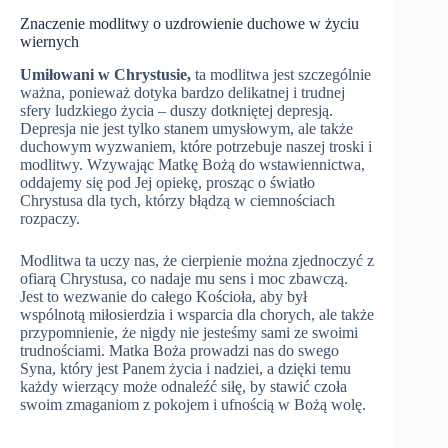
Znaczenie modlitwy o uzdrowienie duchowe w życiu
wiernych
Umiłowani w Chrystusie,
ta modlitwa jest szczególnie
ważna, ponieważ dotyka bardzo delikatnej i trudnej
sfery ludzkiego życia – duszy dotkniętej depresją.
Depresja nie jest tylko stanem umysłowym, ale także
duchowym wyzwaniem, które potrzebuje naszej troski i
modlitwy. Wzywając Matkę Bożą do wstawiennictwa,
oddajemy się pod Jej opiekę, prosząc o światło
Chrystusa dla tych, którzy błądzą w ciemnościach
rozpaczy.
Modlitwa ta uczy nas, że cierpienie można zjednoczyć z
ofiarą Chrystusa, co nadaje mu sens i moc zbawczą.
Jest to wezwanie do całego Kościoła, aby był
wspólnotą miłosierdzia i wsparcia dla chorych, ale także
przypomnienie, że nigdy nie jesteśmy sami ze swoimi
trudnościami. Matka Boża prowadzi nas do swego
Syna, który jest Panem życia i nadziei, a dzięki temu
każdy wierzący może odnaleźć siłę, by stawić czoła
swoim zmaganiom z pokojem i ufnością w Bożą wolę.