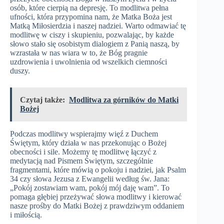
osób, które cierpią na depresję. To modlitwa pełna
ufności, która przypomina nam, że Matka Boża jest
Matką Miłosierdzia i naszej nadziei. Warto odmawiać tę
modlitwę w ciszy i skupieniu, pozwalając, by każde
słowo stało się osobistym dialogiem z Panią naszą, by
wzrastała w nas wiara w to, że Bóg pragnie
uzdrowienia i uwolnienia od wszelkich ciemności
duszy.
Czytaj także:
Modlitwa za górników do Matki
Bożej
Podczas modlitwy wspierajmy więź z Duchem
Świętym, który działa w nas przekonując o Bożej
obecności i sile. Możemy tę modlitwę łączyć z
medytacją nad Pismem Świętym, szczególnie
fragmentami, które mówią o pokoju i nadziei, jak Psalm
34 czy słowa Jezusa z Ewangelii według św. Jana:
„Pokój zostawiam wam, pokój mój daję wam”. To
pomaga głębiej przeżywać słowa modlitwy i kierować
nasze prośby do Matki Bożej z prawdziwym oddaniem
i miłością.