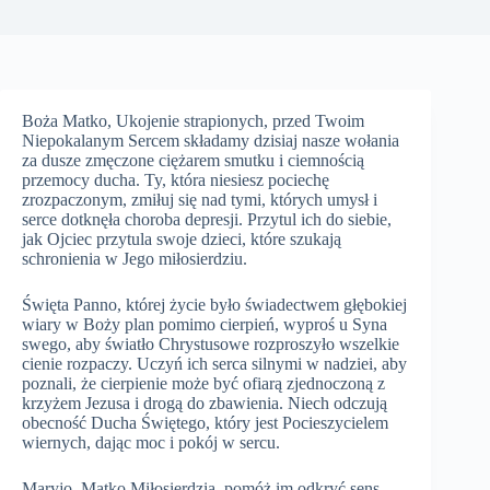
Boża Matko, Ukojenie strapionych, przed Twoim
Niepokalanym Sercem składamy dzisiaj nasze wołania
za dusze zmęczone ciężarem smutku i ciemnością
przemocy ducha. Ty, która niesiesz pociechę
zrozpaczonym, zmiłuj się nad tymi, których umysł i
serce dotknęła choroba depresji. Przytul ich do siebie,
jak Ojciec przytula swoje dzieci, które szukają
schronienia w Jego miłosierdziu.
Święta Panno, której życie było świadectwem głębokiej
wiary w Boży plan pomimo cierpień, wyproś u Syna
swego, aby światło Chrystusowe rozproszyło wszelkie
cienie rozpaczy. Uczyń ich serca silnymi w nadziei, aby
poznali, że cierpienie może być ofiarą zjednoczoną z
krzyżem Jezusa i drogą do zbawienia. Niech odczują
obecność Ducha Świętego, który jest Pocieszycielem
wiernych, dając moc i pokój w sercu.
Maryjo, Matko Miłosierdzia, pomóż im odkryć sens