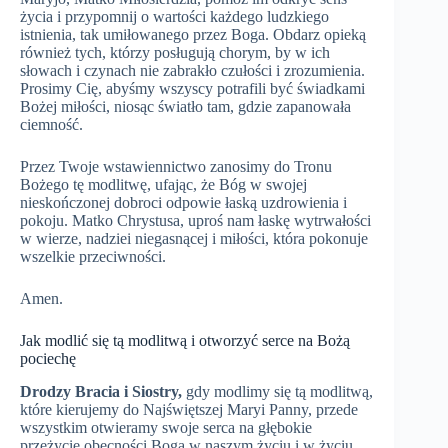
życia i przypomnij o wartości każdego ludzkiego
istnienia, tak umiłowanego przez Boga. Obdarz opieką
również tych, którzy posługują chorym, by w ich
słowach i czynach nie zabrakło czułości i zrozumienia.
Prosimy Cię, abyśmy wszyscy potrafili być świadkami
Bożej miłości, niosąc światło tam, gdzie zapanowała
ciemność.
Przez Twoje wstawiennictwo zanosimy do Tronu
Bożego tę modlitwę, ufając, że Bóg w swojej
nieskończonej dobroci odpowie łaską uzdrowienia i
pokoju. Matko Chrystusa, uproś nam łaskę wytrwałości
w wierze, nadziei niegasnącej i miłości, która pokonuje
wszelkie przeciwności.
Amen.
Jak modlić się tą modlitwą i otworzyć serce na Bożą
pociechę
Drodzy Bracia i Siostry,
gdy modlimy się tą modlitwą,
które kierujemy do Najświętszej Maryi Panny, przede
wszystkim otwieramy swoje serca na głębokie
przeżycie obecności Boga w naszym życiu i w życiu