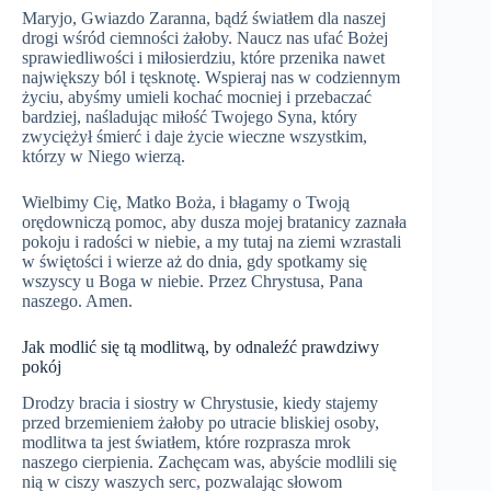
Maryjo, Gwiazdo Zaranna, bądź światłem dla naszej
drogi wśród ciemności żałoby. Naucz nas ufać Bożej
sprawiedliwości i miłosierdziu, które przenika nawet
największy ból i tęsknotę. Wspieraj nas w codziennym
życiu, abyśmy umieli kochać mocniej i przebaczać
bardziej, naśladując miłość Twojego Syna, który
zwyciężył śmierć i daje życie wieczne wszystkim,
którzy w Niego wierzą.
Wielbimy Cię, Matko Boża, i błagamy o Twoją
orędowniczą pomoc, aby dusza mojej bratanicy zaznała
pokoju i radości w niebie, a my tutaj na ziemi wzrastali
w świętości i wierze aż do dnia, gdy spotkamy się
wszyscy u Boga w niebie. Przez Chrystusa, Pana
naszego. Amen.
Jak modlić się tą modlitwą, by odnaleźć prawdziwy
pokój
Drodzy bracia i siostry w Chrystusie, kiedy stajemy
przed brzemieniem żałoby po utracie bliskiej osoby,
modlitwa ta jest światłem, które rozprasza mrok
naszego cierpienia. Zachęcam was, abyście modlili się
nią w ciszy waszych serc, pozwalając słowom