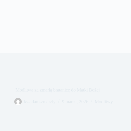
Modlitwa za zmarłą bratanicę do Matki Bożej
ks-adam-zmarzly
9 marca, 2026
Modlitwy