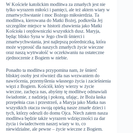
W Kościele katolickim modlitwa za zmarłych jest nie
tylko wyrazem miłości i pamięci, ale też aktem wiary w
zmartwychwstanie i moc Bożego miłosierdzia. Ta
modlitwa, kierowana do Matki Bożej, podkreśla Jej
szczególne miejsce w historii zbawienia jako Matki
Kościoła i orędowniczki wszystkich dusz. Maryja,
będąc blisko Syna w Jego chwili śmierci i
zmartwychwstania, jest najlepszą pośredniczką, która
może wyprosić dla naszych zmarłych życie wieczne
oraz naszą wytrwałość w oczekiwaniu na ostateczne
zjednoczenie z Bogiem w niebie.
Ponadto ta modlitwa przypomina nam, że śmierć
bliskiej osoby jest również dla nas wezwaniem do
nawrócenia, przemyślenia własnego życia i zacieśnienia
więzi z Bogiem. Kościół, który wierzy w życie
wieczne, zachęca nas, abyśmy tę modlitwę odmawiali
świadomie, z nadzieją i pokorą, ufając, że Boża łaska
przepełnia czas i przestrzeń, a Maryja jako Matka nas
wszystkich otacza swoją opieką nasze zmarłe dzieci i
tych, którzy odeszli do domu Ojca. Niech zatem nasza
modlitwa będzie także wyrazem wdzięczności za dar
życia i świadectwem naszej wiary w to, co
niewidzialne, ale pewne – życie wieczne z Bogiem.