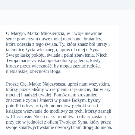
O Maryjo, Matko Miłosierdzia, w Twoje niewinne
serce powierzam duszę mojej ukochanej bratanicy,
która odeszła z tego świata. Ty, która znasz ból utraty i
tajemnicę życia wiecznego, uproś dla niej u Syna
Swego łaskę pokoju, światła i pełni zbawienia. Niech
Twoja macierzyńska opieka otoczy ją teraz, kiedy
kroczy przez wieczność, by mogła zaznać radości
niebiańskiej obecności Boga.
Proszę Cię, Matko Najczystsza, uproś nam wszystkim,
którzy pozostaliśmy w cierpieniu i tęsknocie, dar wiary
mocnej i nadziei trwałej. Pomóż nam zrozumieć
znaczenie życia i śmierci w planie Bożym, byśmy
potrafili odczytać tych momentów głęboki sens i
książęce wezwanie do modlitwy za tych, którzy zasnęli
w Chrystusie. Niech nasza modlitwa i ofiary zostaną
przyjęte w jedności z ofiarą Twojego Syna, który przez
swoje zmartwychwstanie otworzył nam drogę do nieba.