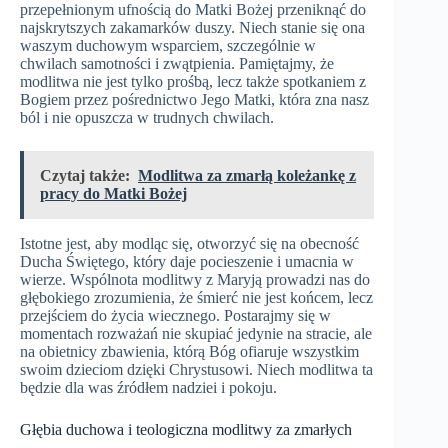
przepełnionym ufnością do Matki Bożej przeniknąć do
najskrytszych zakamarków duszy. Niech stanie się ona
waszym duchowym wsparciem, szczególnie w
chwilach samotności i zwątpienia. Pamiętajmy, że
modlitwa nie jest tylko prośbą, lecz także spotkaniem z
Bogiem przez pośrednictwo Jego Matki, która zna nasz
ból i nie opuszcza w trudnych chwilach.
Czytaj także:
Modlitwa za zmarłą koleżankę z
pracy do Matki Bożej
Istotne jest, aby modląc się, otworzyć się na obecność
Ducha Świętego, który daje pocieszenie i umacnia w
wierze. Wspólnota modlitwy z Maryją prowadzi nas do
głębokiego zrozumienia, że śmierć nie jest końcem, lecz
przejściem do życia wiecznego. Postarajmy się w
momentach rozważań nie skupiać jedynie na stracie, ale
na obietnicy zbawienia, którą Bóg ofiaruje wszystkim
swoim dzieciom dzięki Chrystusowi. Niech modlitwa ta
będzie dla was źródłem nadziei i pokoju.
Głębia duchowa i teologiczna modlitwy za zmarłych