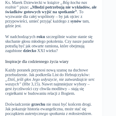
Ks. Marek Dziewiecki w książce
„Bóg kocha nas
realnie”
pisze:
„Młodzi potrzebują nie wykładów, ale
świadków gotowych wyjść na spotkanie”
. To
wyzwanie dla całej wspólnoty – by jak ojciec z
przypowieści, umieć przyjąć każdego z
synów
tam,
gdzie jest.
W nadchodzących
roku
szczególnie ważne stanie się
słuchanie głosu młodego pokolenia. Czy nasze parafie
potrafią być jak otwarte ramiona, które obejmują
zagubione
dziecko
XXI wieku?
Inspiracje dla codziennego życia wiary
Każdy poranek przynosi nową szansę na duchowe
przebudzenie. Jak podkreśla List do Hebrajczyków:
„Dziś, jeśli głos Jego usłyszycie, nie zatwardzajcie serc
waszych”
(Hbr 3,15). Nawet najmniejsze wybory –
gest życzliwości czy chwila modlitwy – stają się
cegiełkami w budowaniu relacji z Bogiem.
Doświadczenie
grzechu
nie musi być końcem drogi.
Jak pokazuje historia ewangeliczna, może stać się
początkiem
autentycznego spotkania z miłosierdziem
.