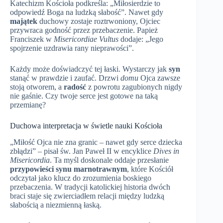
Katechizm Kościoła podkreśla: „Miłosierdzie to
odpowiedź Boga na ludzką słabość”. Nawet gdy
majątek
duchowy zostaje roztrwoniony, Ojciec
przywraca godność przez przebaczenie. Papież
Franciszek w
Misericordiae Vultus
dodaje: „Jego
spojrzenie uzdrawia rany nieprawości”.
Każdy może doświadczyć tej łaski. Wystarczy jak
syn
stanąć w prawdzie i zaufać. Drzwi
domu
Ojca zawsze
stoją otworem, a
radość
z powrotu zagubionych nigdy
nie gaśnie. Czy twoje serce jest gotowe na taką
przemianę?
Duchowa interpretacja w świetle nauki Kościoła
„Miłość Ojca nie zna granic – nawet gdy serce dziecka
zbłądzi” – pisał św. Jan Paweł II w encyklice
Dives in
Misericordia
. Ta myśl doskonale oddaje przesłanie
przypowieści synu marnotrawnym
, które Kościół
odczytał jako klucz do zrozumienia boskiego
przebaczenia. W tradycji katolickiej historia dwóch
braci staje się zwierciadłem relacji między ludzką
słabością a niezmienną łaską.