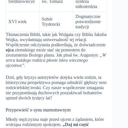
Średniowiecze
św. Tomasz
synteza
miłosierdzia
Dogmatyczne
Sobór
XVI wiek
potwierdzenie
Trydencki
tradycji
Tłumaczenia Biblii, takie jak Wulgata czy Biblia Jakuba
Wujka, uwydatniają uniwersalność tej relacji.
Współczesne odczytania podkreślają, że doświadczenie
ojca
ziemskiego może stać się pomostem do
zrozumienia Bożego planu. Jak pisał św. Augustyn:
„W
sercu każdego rodzica płonie iskra wiecznego
ojcostwa”
.
Dziś, gdy kryzys autorytetów dotyka wielu rodzin, ta
historyczna perspektywa pomaga odnaleźć głębszy sens
rodzicielskiej troski. Czy nasze współczesne zmagania
nie przypominają duchowych poszukiwań bohaterów
sprzed dwóch tysięcy lat?
Przypowieść o synu marnotrawnym
Młody mężczyzna staje przed ojcem z żądaniem, które
wstrząsa rodzinnym spokojem.
„Daj mi część