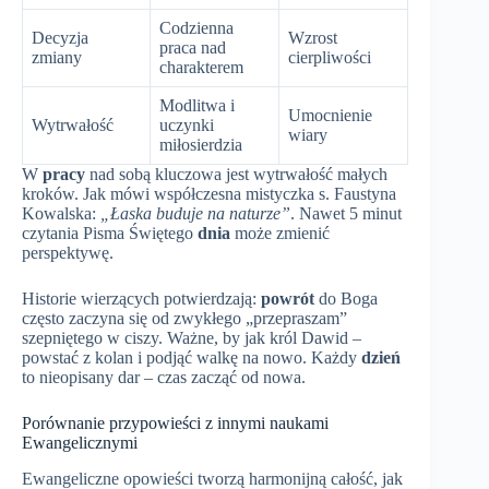
Codzienna
Decyzja
Wzrost
praca nad
zmiany
cierpliwości
charakterem
Modlitwa i
Umocnienie
Wytrwałość
uczynki
wiary
miłosierdzia
W
pracy
nad sobą kluczowa jest wytrwałość małych
kroków. Jak mówi współczesna mistyczka s. Faustyna
Kowalska:
„Łaska buduje na naturze”
. Nawet 5 minut
czytania Pisma Świętego
dnia
może zmienić
perspektywę.
Historie wierzących potwierdzają:
powrót
do Boga
często zaczyna się od zwykłego „przepraszam”
szepniętego w ciszy. Ważne, by jak król Dawid –
powstać z kolan i podjąć walkę na nowo. Każdy
dzień
to nieopisany dar – czas zacząć od nowa.
Porównanie przypowieści z innymi naukami
Ewangelicznymi
Ewangeliczne opowieści tworzą harmonijną całość, jak