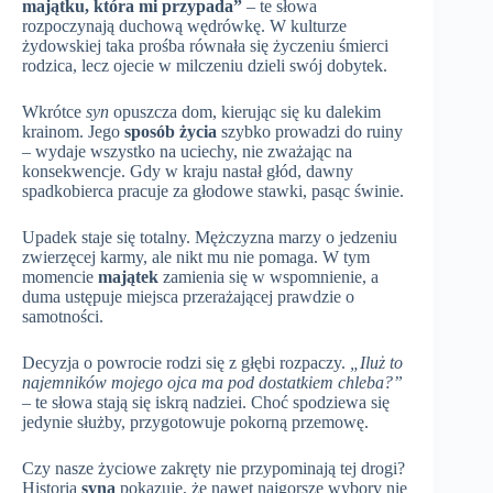
majątku, która mi przypada”
– te słowa
rozpoczynają duchową wędrówkę. W kulturze
żydowskiej taka prośba równała się życzeniu śmierci
rodzica, lecz ojecie w milczeniu dzieli swój dobytek.
Wkrótce
syn
opuszcza dom, kierując się ku dalekim
krainom. Jego
sposób życia
szybko prowadzi do ruiny
– wydaje wszystko na uciechy, nie zważając na
konsekwencje. Gdy w kraju nastał głód, dawny
spadkobierca pracuje za głodowe stawki, pasąc świnie.
Upadek staje się totalny. Mężczyzna marzy o jedzeniu
zwierzęcej karmy, ale nikt mu nie pomaga. W tym
momencie
majątek
zamienia się w wspomnienie, a
duma ustępuje miejsca przerażającej prawdzie o
samotności.
Decyzja o powrocie rodzi się z głębi rozpaczy.
„Iluż to
najemników mojego ojca ma pod dostatkiem chleba?”
– te słowa stają się iskrą nadziei. Choć spodziewa się
jedynie służby, przygotowuje pokorną przemowę.
Czy nasze życiowe zakręty nie przypominają tej drogi?
Historia
syna
pokazuje, że nawet najgorsze wybory nie