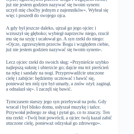
już nie jestem godzien nazywać się twoim synem:
uczyń mię choćby jednym z najemników». Wybrał się
więc i poszedł do swojego ojca.
A gdy był jeszcze daleko, ujrzał go jego ojciec i
wzruszył się głęboko; wybiegł naprzeciw niego, rzucił
mu się na szyję i ucałował go. A syn rzekł do niego:
«Ojcze, zgrzeszyłem przeciw Bogu i względem ciebie,
już nie jestem godzien nazywać się twoim synem».
Lecz ojciec rzekł do swoich sług: «Przynieście szybko
najlepszą suknię i ubierzcie go; dajcie mu też pierścień
na rękę i sandały na nogi. Przyprowadźcie utuczone
cielę i zabijcie: będziemy ucztować i bawić się,
ponieważ ten mój syn był umarły, a znów ożył; zaginął,
a odnalazł się». I zaczęli się bawić.
Tymczasem starszy jego syn przebywał na polu. Gdy
wracał i był blisko domu, usłyszał muzykę i tańce.
Przywołał jednego ze sług i pytał go, co to znaczy. Ten
mu rzekł: «Twój brat powrócił, a ojciec twój kazał zabić
utuczone cielę, ponieważ odzyskał go zdrowego».