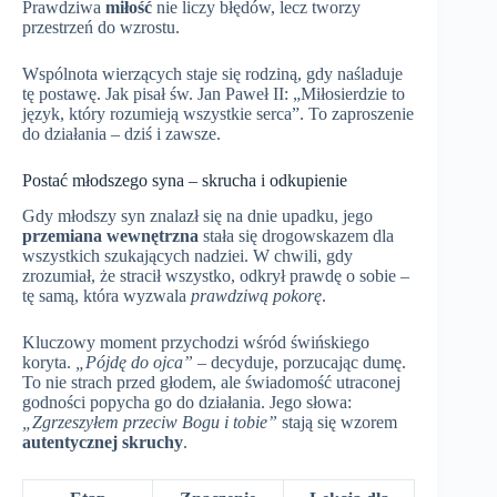
Prawdziwa
miłość
nie liczy błędów, lecz tworzy
przestrzeń do wzrostu.
Wspólnota wierzących staje się rodziną, gdy naśladuje
tę postawę. Jak pisał św. Jan Paweł II: „Miłosierdzie to
język, który rozumieją wszystkie serca”. To zaproszenie
do działania – dziś i zawsze.
Postać młodszego syna – skrucha i odkupienie
Gdy młodszy syn znalazł się na dnie upadku, jego
przemiana wewnętrzna
stała się drogowskazem dla
wszystkich szukających nadziei. W chwili, gdy
zrozumiał, że stracił wszystko, odkrył prawdę o sobie –
tę samą, która wyzwala
prawdziwą pokorę
.
Kluczowy moment przychodzi wśród świńskiego
koryta.
„Pójdę do ojca”
– decyduje, porzucając dumę.
To nie strach przed głodem, ale świadomość utraconej
godności popycha go do działania. Jego słowa:
„Zgrzeszyłem przeciw Bogu i tobie”
stają się wzorem
autentycznej skruchy
.