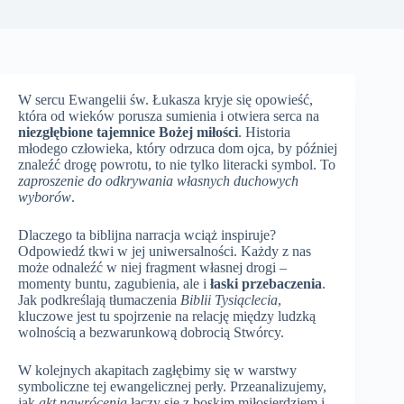
W sercu Ewangelii św. Łukasza kryje się opowieść,
która od wieków porusza sumienia i otwiera serca na
niezgłębione tajemnice Bożej miłości
. Historia
młodego człowieka, który odrzuca dom ojca, by później
znaleźć drogę powrotu, to nie tylko literacki symbol. To
zaproszenie do odkrywania własnych duchowych
wyborów
.
Dlaczego ta biblijna narracja wciąż inspiruje?
Odpowiedź tkwi w jej uniwersalności. Każdy z nas
może odnaleźć w niej fragment własnej drogi –
momenty buntu, zagubienia, ale i
łaski przebaczenia
.
Jak podkreślają tłumaczenia
Biblii Tysiąclecia
,
kluczowe jest tu spojrzenie na relację między ludzką
wolnością a bezwarunkową dobrocią Stwórcy.
W kolejnych akapitach zagłębimy się w warstwy
symboliczne tej ewangelicznej perły. Przeanalizujemy,
jak
akt nawrócenia
łączy się z boskim miłosierdziem i