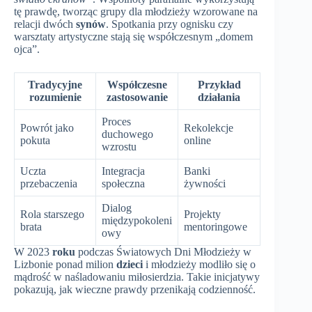
tę prawdę, tworząc grupy dla młodzieży wzorowane na
relacji dwóch
synów
. Spotkania przy ognisku czy
warsztaty artystyczne stają się współczesnym „domem
ojca”.
Tradycyjne
Współczesne
Przykład
rozumienie
zastosowanie
działania
Proces
Powrót jako
Rekolekcje
duchowego
pokuta
online
wzrostu
Uczta
Integracja
Banki
przebaczenia
społeczna
żywności
Dialog
Rola starszego
Projekty
międzypokoleni
brata
mentoringowe
owy
W 2023
roku
podczas Światowych Dni Młodzieży w
Lizbonie ponad milion
dzieci
i młodzieży modliło się o
mądrość w naśladowaniu miłosierdzia. Takie inicjatywy
pokazują, jak wieczne prawdy przenikają codzienność.