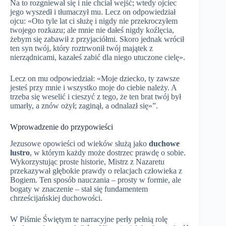
Na to rozgniewał się i nie chciał wejść; wtedy ojciec
jego wyszedł i tłumaczył mu. Lecz on odpowiedział
ojcu: «Oto tyle lat ci służę i nigdy nie przekroczyłem
twojego rozkazu; ale mnie nie dałeś nigdy koźlęcia,
żebym się zabawił z przyjaciółmi. Skoro jednak wrócił
ten syn twój, który roztrwonił twój majątek z
nierządnicami, kazałeś zabić dla niego utuczone cielę».
Lecz on mu odpowiedział: «Moje dziecko, ty zawsze
jesteś przy mnie i wszystko moje do ciebie należy. A
trzeba się weselić i cieszyć z tego, że ten brat twój był
umarły, a znów ożył; zaginął, a odnalazł się»”.
Wprowadzenie do przypowieści
Jezusowe opowieści od wieków służą jako
duchowe
lustro
, w którym każdy może dostrzec prawdę o sobie.
Wykorzystując proste historie, Mistrz z Nazaretu
przekazywał głębokie prawdy o relacjach człowieka z
Bogiem. Ten sposób nauczania – prosty w formie, ale
bogaty w znaczenie – stał się fundamentem
chrześcijańskiej duchowości.
W Piśmie Świętym te narracyjne perły pełnią rolę