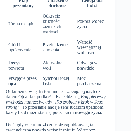
Etap
Znaczenie
Lekcja dla
przemiany
duchowe
ludzi
Odkrycie
kruchości
Pokora wobec
Utrata majątku
ziemskich
życia
wartości
Wartość
Głód i
Przebudzenie
wewnętrznej
upokorzenie
sumienia
wolności
Decyzja
Akt wolnej
Odwaga w
powrotu
woli
prawdzie
Przyjęcie przez
Symbol Bożej
Moc
ojca
łaski
przebaczenia
Odkupienie w tej historii nie jest zasługą
syna
, lecz
darem Ojca. Jak podkreśla Katechizm:
„Bóg pierwszy
wychodzi naprzeciw, gdy tylko zrobiemy krok w Jego
stronę”
. To przesłanie nadaje sens ludzkim upadkom –
każdy błąd może stać się początkiem
nowego życia
.
Dziś, gdy wielu
ludzi
czuje się zagubionych, ta
ewangeliczna prawda wciąż inspiruje. Wystarczy