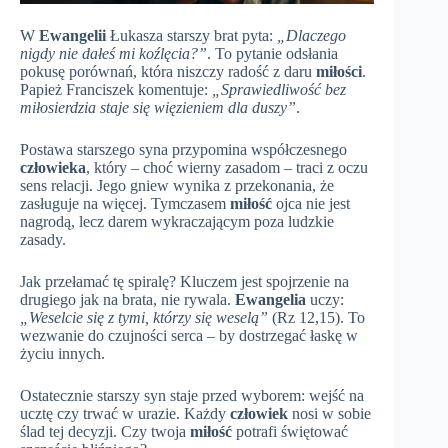
W
Ewangelii
Łukasza starszy brat pyta:
„Dlaczego
nigdy nie dałeś mi koźlęcia?”
. To pytanie odsłania
pokusę porównań, która niszczy radość z daru
miłości
.
Papież Franciszek komentuje:
„Sprawiedliwość bez
miłosierdzia staje się więzieniem dla duszy”
.
Postawa starszego syna przypomina współczesnego
człowieka
, który – choć wierny zasadom – traci z oczu
sens relacji. Jego gniew wynika z przekonania, że
zasługuje na więcej. Tymczasem
miłość
ojca nie jest
nagrodą, lecz darem wykraczającym poza ludzkie
zasady.
Jak przełamać tę spiralę? Kluczem jest spojrzenie na
drugiego jak na brata, nie rywala.
Ewangelia
uczy:
„Weselcie się z tymi, którzy się weselą”
(Rz 12,15). To
wezwanie do czujności serca – by dostrzegać łaskę w
życiu innych.
Ostatecznie starszy syn staje przed wyborem: wejść na
ucztę czy trwać w urazie. Każdy
człowiek
nosi w sobie
ślad tej decyzji. Czy twoja
miłość
potrafi świętować