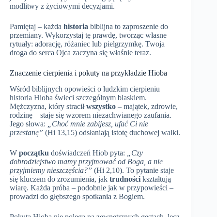
modlitwy z życiowymi decyzjami.
Pamiętaj – każda
historia
biblijna to zaproszenie do
przemiany. Wykorzystaj tę prawdę, tworząc własne
rytuały: adorację, różaniec lub pielgrzymkę. Twoja
droga do serca Ojca zaczyna się właśnie teraz.
Znaczenie cierpienia i pokuty na przykładzie Hioba
Wśród biblijnych opowieści o ludzkim cierpieniu
historia Hioba świeci szczególnym blaskiem.
Mężczyzna, który stracił
wszystko
– majątek, zdrowie,
rodzinę – staje się wzorem niezachwianego zaufania.
Jego słowa:
„Choć mnie zabijesz, ufać Ci nie
przestanę”
(Hi 13,15) odsłaniają istotę duchowej walki.
W
początku
doświadczeń Hiob pyta:
„Czy
dobrodziejstwo mamy przyjmować od Boga, a nie
przyjmiemy nieszczęścia?”
(Hi 2,10). To pytanie staje
się kluczem do zrozumienia, jak
trudności
kształtują
wiarę. Każda próba – podobnie jak w przypowieści –
prowadzi do głębszego spotkania z Bogiem.
Pokuta Hioba nie polega na zewnętrznych gestach, lecz