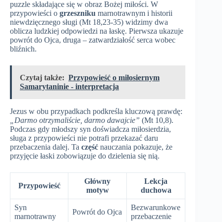
puzzle składające się w obraz Bożej miłości. W
przypowieści o
grzeszniku
marnotrawnym i historii
niewdzięcznego sługi (Mt 18,23-35) widzimy dwa
oblicza ludzkiej odpowiedzi na łaskę. Pierwsza ukazuje
powrót do Ojca, druga – zatwardziałość serca wobec
bliźnich.
Czytaj także:
Przypowieść o miłosiernym
Samarytaninie - interpretacja
Jezus w obu przypadkach podkreśla kluczową prawdę:
„Darmo otrzymaliście, darmo dawajcie”
(Mt 10,8).
Podczas gdy młodszy syn doświadcza miłosierdzia,
sługa z przypowieści nie potrafi przekazać daru
przebaczenia dalej. Ta
część
nauczania pokazuje, że
przyjęcie łaski zobowiązuje do dzielenia się nią.
Główny
Lekcja
Przypowieść
motyw
duchowa
Syn
Bezwarunkowe
Powrót do Ojca
marnotrawny
przebaczenie