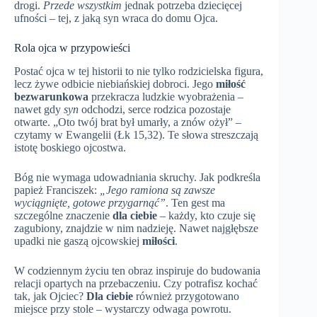
drogi.
Przede wszystkim
jednak potrzeba dziecięcej
ufności – tej, z jaką syn wraca do domu Ojca.
Rola ojca w przypowieści
Postać ojca w tej historii to nie tylko rodzicielska figura,
lecz żywe odbicie niebiańskiej dobroci. Jego
miłość
bezwarunkowa
przekracza ludzkie wyobrażenia –
nawet gdy
syn
odchodzi, serce rodzica pozostaje
otwarte. „Oto twój brat był umarły, a znów ożył” –
czytamy w Ewangelii (Łk 15,32). Te słowa streszczają
istotę boskiego ojcostwa.
Bóg nie wymaga udowadniania skruchy. Jak podkreśla
papież Franciszek:
„Jego ramiona są zawsze
wyciągnięte, gotowe przygarnąć”
. Ten gest ma
szczególne znaczenie
dla ciebie
– każdy, kto czuje się
zagubiony, znajdzie w nim nadzieję. Nawet najgłębsze
upadki nie gaszą ojcowskiej
miłości
.
W codziennym życiu ten obraz inspiruje do budowania
relacji opartych na przebaczeniu. Czy potrafisz kochać
tak, jak Ojciec?
Dla ciebie
również przygotowano
miejsce przy stole – wystarczy odwaga powrotu.