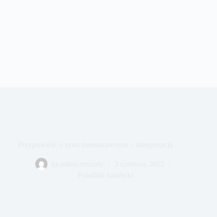
Przypowieść o synu marnotrawnym – interpretacja
ks-adam-zmarzly
3 czerwca, 2025
Poradnik katolicki