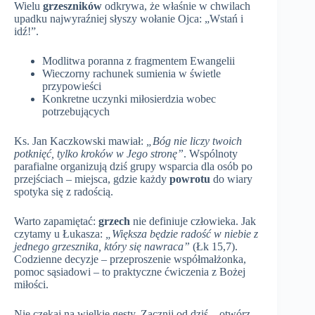
Wielu
grzeszników
odkrywa, że właśnie w chwilach
upadku najwyraźniej słyszy wołanie Ojca: „Wstań i
idź!”.
Modlitwa poranna z fragmentem Ewangelii
Wieczorny rachunek sumienia w świetle
przypowieści
Konkretne uczynki miłosierdzia wobec
potrzebujących
Ks. Jan Kaczkowski mawiał:
„Bóg nie liczy twoich
potknięć, tylko kroków w Jego stronę”
. Wspólnoty
parafialne organizują dziś grupy wsparcia dla osób po
przejściach – miejsca, gdzie każdy
powrotu
do wiary
spotyka się z radością.
Warto zapamiętać:
grzech
nie definiuje człowieka. Jak
czytamy u Łukasza:
„Większa będzie radość w niebie z
jednego grzesznika, który się nawraca”
(Łk 15,7).
Codzienne decyzje – przeproszenie współmałżonka,
pomoc sąsiadowi – to praktyczne ćwiczenia z Bożej
miłości.
Nie czekaj na wielkie gesty. Zacznij od dziś – otwórz