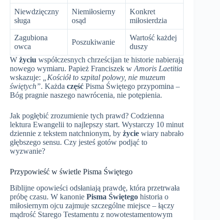
Niewdzięczny
Niemiłosierny
Konkret
sługa
osąd
miłosierdzia
Zagubiona
Wartość każdej
Poszukiwanie
owca
duszy
W
życiu
współczesnych chrześcijan te historie nabierają
nowego wymiaru. Papież Franciszek w
Amoris Laetitia
wskazuje:
„Kościół to szpital polowy, nie muzeum
świętych”
. Każda
część
Pisma Świętego przypomina –
Bóg pragnie naszego nawrócenia, nie potępienia.
Jak pogłębić zrozumienie tych prawd? Codzienna
lektura Ewangelii to najlepszy start. Wystarczy 10 minut
dziennie z tekstem natchnionym, by
życie
wiary nabrało
głębszego sensu. Czy jesteś gotów podjąć to
wyzwanie?
Przypowieść w świetle Pisma Świętego
Biblijne opowieści odsłaniają prawdę, która przetrwała
próbę czasu. W kanonie
Pisma Świętego
historia o
miłosiernym ojcu zajmuje szczególne miejsce – łączy
mądrość Starego Testamentu z nowotestamentowym