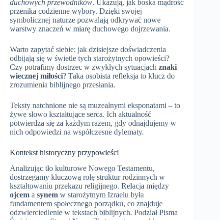
duchowych przewodników
. Ukazują, jak boska mądrość
przenika codzienne wybory. Dzięki swojej
symbolicznej naturze pozwalają odkrywać nowe
warstwy znaczeń w miarę duchowego dojrzewania.
Warto zapytać siebie: jak dzisiejsze doświadczenia
odbijają się w świetle tych starożytnych opowieści?
Czy potrafimy dostrzec w zwykłych sytuacjach
znaki
wiecznej miłości
? Taka osobista refleksja to klucz do
zrozumienia biblijnego przesłania.
Teksty natchnione nie są muzealnymi eksponatami – to
żywe słowo kształtujące serca. Ich aktualność
potwierdza się za każdym razem, gdy odnajdujemy w
nich odpowiedzi na współczesne dylematy.
Kontekst historyczny przypowieści
Analizując tło kulturowe Nowego Testamentu,
dostrzegamy kluczową rolę struktur rodzinnych w
kształtowaniu przekazu religijnego. Relacja między
ojcem
a
synem
w starożytnym Izraelu była
fundamentem społecznego porządku, co znajduje
odzwierciedlenie w tekstach biblijnych. Podział Pisma