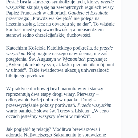
Postać
brata
starszego symbolizuje tych, którzy
przede
wszystkim
skupiają się na zewnętrznych regułach wiary.
Papież Franciszek w adhortacji
Gaudete et Exsultate
przestrzega: „Prawdziwa świętość nie polega na
liczeniu zasług, lecz na otwarciu się na dar”. To właśnie
kontrast między sprawiedliwością a miłosierdziem
stanowi sedno chrześcijańskiej duchowości.
Katechizm Kościoła Katolickiego podkreśla, że
przede
wszystkim
Bóg pragnie naszego nawrócenia, nie zaś
potępienia. Św. Augustyn w
Wyznaniach
przyznaje:
„Byłem jak młodszy syn, aż łaska przemieniła mój bunt
w ufność”. Takie świadectwa ukazują uniwersalność
biblijnego przekazu.
W praktyce duchowej
brat
marnotrawny i starszy
reprezentują dwa etapy drogi wiary. Pierwszy –
odkrywanie Bożej dobroci w upadku. Drugi –
przezwyciężanie pokusy porównań.
Przede wszystkim
warto pamiętać słowa św. Teresy z Lisieux: „W Jego
oczach jesteśmy wszyscy równi w miłości”.
Jak pogłębić tę relację? Modlitwa brewiarzowa i
adoracja Najświętszego Sakramentu to sprawdzone