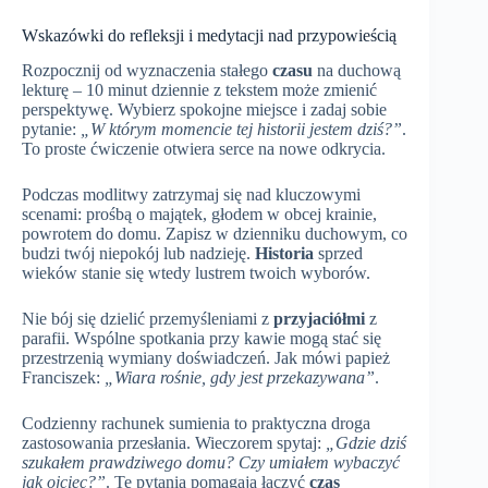
Wskazówki do refleksji i medytacji nad przypowieścią
Rozpocznij od wyznaczenia stałego
czasu
na duchową
lekturę – 10 minut dziennie z tekstem może zmienić
perspektywę. Wybierz spokojne miejsce i zadaj sobie
pytanie:
„W którym momencie tej historii jestem dziś?”
.
To proste ćwiczenie otwiera serce na nowe odkrycia.
Podczas modlitwy zatrzymaj się nad kluczowymi
scenami: prośbą o majątek, głodem w obcej krainie,
powrotem do domu. Zapisz w dzienniku duchowym, co
budzi twój niepokój lub nadzieję.
Historia
sprzed
wieków stanie się wtedy lustrem twoich wyborów.
Nie bój się dzielić przemyśleniami z
przyjaciółmi
z
parafii. Wspólne spotkania przy kawie mogą stać się
przestrzenią wymiany doświadczeń. Jak mówi papież
Franciszek:
„Wiara rośnie, gdy jest przekazywana”
.
Codzienny rachunek sumienia to praktyczna droga
zastosowania przesłania. Wieczorem spytaj:
„Gdzie dziś
szukałem prawdziwego domu? Czy umiałem wybaczyć
jak ojciec?”
. Te pytania pomagają łączyć
czas