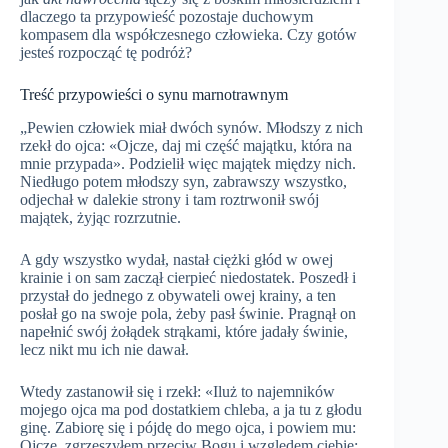
dlaczego ta przypowieść pozostaje duchowym
kompasem dla współczesnego człowieka. Czy gotów
jesteś rozpocząć tę podróż?
Treść przypowieści o synu marnotrawnym
„Pewien człowiek miał dwóch synów. Młodszy z nich
rzekł do ojca: «Ojcze, daj mi część majątku, która na
mnie przypada». Podzielił więc majątek między nich.
Niedługo potem młodszy syn, zabrawszy wszystko,
odjechał w dalekie strony i tam roztrwonił swój
majątek, żyjąc rozrzutnie.
A gdy wszystko wydał, nastał ciężki głód w owej
krainie i on sam zaczął cierpieć niedostatek. Poszedł i
przystał do jednego z obywateli owej krainy, a ten
posłał go na swoje pola, żeby pasł świnie. Pragnął on
napełnić swój żołądek strąkami, które jadały świnie,
lecz nikt mu ich nie dawał.
Wtedy zastanowił się i rzekł: «Iluż to najemników
mojego ojca ma pod dostatkiem chleba, a ja tu z głodu
ginę. Zabiorę się i pójdę do mego ojca, i powiem mu:
Ojcze, zgrzeszyłem przeciw Bogu i względem ciebie;