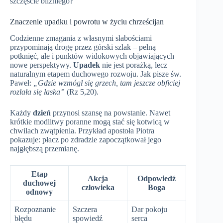
szczęście bliźniego?
Znaczenie upadku i powrotu w życiu chrześcijan
Codzienne zmagania z własnymi słabościami
przypominają drogę przez górski szlak – pełną
potknięć, ale i punktów widokowych objawiających
nowe perspektywy.
Upadek
nie jest porażką, lecz
naturalnym etapem duchowego rozwoju. Jak pisze św.
Paweł:
„Gdzie wzmógł się grzech, tam jeszcze obficiej
rozlała się łaska”
(Rz 5,20).
Każdy
dzień
przynosi szansę na powstanie. Nawet
krótkie modlitwy poranne mogą stać się kotwicą w
chwilach zwątpienia. Przykład apostoła Piotra
pokazuje: płacz po zdradzie zapoczątkował jego
najgłębszą przemianę.
Etap
Akcja
Odpowiedź
duchowej
człowieka
Boga
odnowy
Rozpoznanie
Szczera
Dar pokoju
błędu
spowiedź
serca