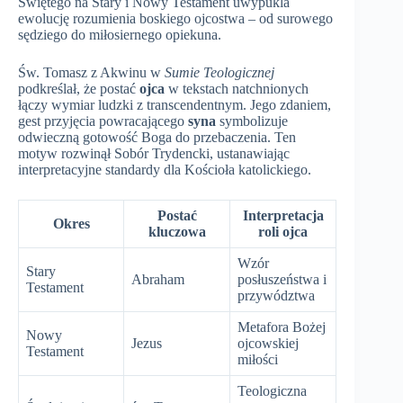
Świętego na Stary i Nowy Testament uwypukla
ewolucję rozumienia boskiego ojcostwa – od surowego
sędziego do miłosiernego opiekuna.
Św. Tomasz z Akwinu w
Sumie Teologicznej
podkreślał, że postać
ojca
w tekstach natchnionych
łączy wymiar ludzki z transcendentnym. Jego zdaniem,
gest przyjęcia powracającego
syna
symbolizuje
odwieczną gotowość Boga do przebaczenia. Ten
motyw rozwinął Sobór Trydencki, ustanawiając
interpretacyjne standardy dla Kościoła katolickiego.
Postać
Interpretacja
Okres
kluczowa
roli ojca
Wzór
Stary
Abraham
posłuszeństwa i
Testament
przywództwa
Metafora Bożej
Nowy
Jezus
ojcowskiej
Testament
miłości
Teologiczna