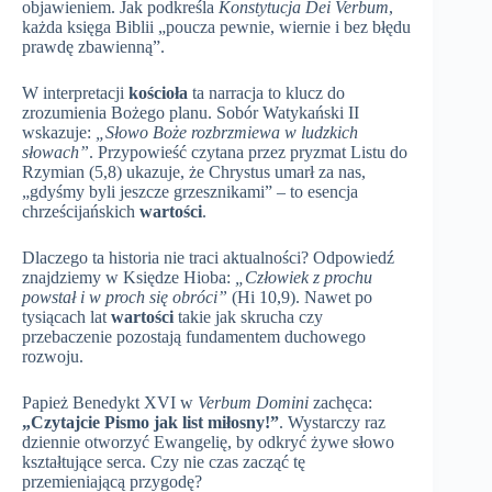
objawieniem. Jak podkreśla
Konstytucja Dei Verbum
,
każda księga Biblii „poucza pewnie, wiernie i bez błędu
prawdę zbawienną”.
W interpretacji
kościoła
ta narracja to klucz do
zrozumienia Bożego planu. Sobór Watykański II
wskazuje:
„Słowo Boże rozbrzmiewa w ludzkich
słowach”
. Przypowieść czytana przez pryzmat Listu do
Rzymian (5,8) ukazuje, że Chrystus umarł za nas,
„gdyśmy byli jeszcze grzesznikami” – to esencja
chrześcijańskich
wartości
.
Dlaczego ta historia nie traci aktualności? Odpowiedź
znajdziemy w Księdze Hioba:
„Człowiek z prochu
powstał i w proch się obróci”
(Hi 10,9). Nawet po
tysiącach lat
wartości
takie jak skrucha czy
przebaczenie pozostają fundamentem duchowego
rozwoju.
Papież Benedykt XVI w
Verbum Domini
zachęca:
„Czytajcie Pismo jak list miłosny!”
. Wystarczy raz
dziennie otworzyć Ewangelię, by odkryć żywe słowo
kształtujące serca. Czy nie czas zacząć tę
przemieniającą przygodę?