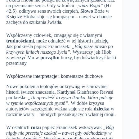
na przemianie serca. Gdy w końcu
„widzi Boga”
(Hi
42,5), odkrywa sens swoich cierpień.
Słowo
Boże w
Księdze Hioba staje się kompasem – nawet w chaosie
zachęca do szukania światła.
Współczesny człowiek, zmagając się z własnymi
trudnościami
, może odnaleźć w tej historii nadzieję.
Jak podkreśla papież Franciszek:
„Bóg pisze prosto po
krzywych liniach naszego życia”
. Wystarczy jak Hiob
zawierzyć Mu w
początku
burzy, by doświadczyć łaski
przemiany.
Współczesne interpretacje i komentarze duchowe
Nowe pokolenia teologów odkrywają w starożytnej
historii świeże znaczenia. Kardynał Gianfranco Ravasi
podkreśla:
„Ta opowieść to żywa tkanka, która pulsuje
w rytmie współczesnych pytań”
. W dobie kryzysu
autorytetów szczególnie ważna staje się rola
dziecka
w
rodzinie wiary – młodych poszukujących własnej drogi.
W ostatnich
roku
papież Franciszek wskazywał:
„Bóg
nigdy nie przestaje czekać – nawet gdy odchodzimy w
światło ekranów”
. Wspólnoty parafialne wykorzystują