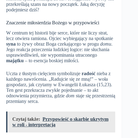
przekreślają szans na nowy początek. Jaką decyzję
podejmiesz dziś?
Znaczenie miłosierdzia Bożego w przypowieści
W centrum tej historii bije serce, które nie liczy strat,
lecz otwiera ramiona. Ojciec wybiegający na spotkanie
syna
to żywy obraz Boga czekającego w progu
domu
.
Jego reakcja przeczenia ludzkiej logice: nie słuchania
usprawiedliwień, nie wypominania utraconego
majątku
– to esencja boskiej miłości.
Uczta z tłustym cielęciem symbolizuje
radość
nieba z
każdego nawrócenia. „Radujcie się ze mną!” – woła
gospodarz, jak czytamy w Ewangelii Łukasza (15,23).
Ten gest przekracza zwykłe pojednanie – to akt
odnowienia przymierza, gdzie
dom
staje się przestrzenią
przemiany serca.
Czytaj także:
Przypowieść o skarbie ukrytym
w roli - interpretacja