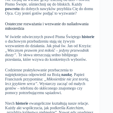
Pismo Święte, uśmiechnij się do bliskich. Każdy
powrotu
do dobrych nawyków przybliża Cię do domu
Ojca. Czy jesteś gotów podjąć to wyzwanie?
Ostateczne rozważania i wezwanie do naśladowania
miłosierdzia
W świetle odwiecznych prawd Pisma Świętego
historie
o duchowym przebudzeniu stają się żywym
wezwaniem do działania. Jak pisał św. Jan od Krzyża:
„Wiecznym prawem jest miłość – jedyny przewodnik
duszy”
. Te słowa streszczają sedno biblijnego
przesłania, które wzywa do konkretnych wyborów.
Codzienne praktykowanie przebaczenia to
najpiękniejsza odpowiedź na Bożą
naukę
. Papież
Franciszek przypomina:
„Miłosierdzie nie jest teorią,
lecz językiem serca”
. Wystarczy zacząć od małych
gestów – telefonu do skłóconego znajomego czy
pomocy potrzebującemu sąsiadowi.
Niech
historie
ewangeliczne kształtują nasze relacje.
Każdy akt współczucia, jak podkreśla
Katechizm
,
„przybliża królestwo niebieskie”. Nawet gdy upadniesz,